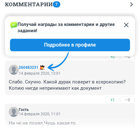
КОММЕНТАРИИ
7
Гость
15 февраля 2020, 10:33
Получай награды за комментарии и другие 
задания!
Запрещаете снюс - запрещайте и сигареты. Видимо 
производители сигарет занесли чемодан бабла кому-
Подробнее в профиле
то.
+0
–0
260483231
14 февраля 2020, 13:01
Слабо. Скучно. Какой дурак поверит в ксерокопию? 
Копию нигде непринимают как документ
+1
–0
Гость
14 февраля 2020, 11:01
Ни че не понял.Чушь какая-то.
+1
–0