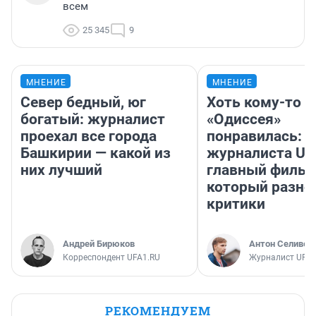
всем
25 345
9
МНЕНИЕ
МНЕНИЕ
Север бедный, юг
Хоть кому-то
богатый: журналист
«Одиссея»
проехал все города
понравилась: 
Башкирии — какой из
журналиста UF
них лучший
главный фильм
который разно
критики
Андрей Бирюков
Антон Селивер
Корреспондент UFA1.RU
Журналист UFA1
РЕКОМЕНДУЕМ