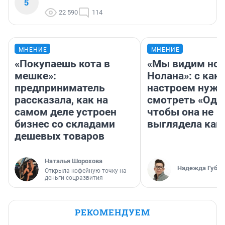
5
22 590
114
МНЕНИЕ
МНЕНИЕ
«Покупаешь кота в
«Мы видим нов
мешке»:
Нолана»: с как
предприниматель
настроем нужн
рассказала, как на
смотреть «Оди
самом деле устроен
чтобы она не
бизнес со складами
выглядела как
дешевых товаров
Наталья Шорохова
Надежда Губар
Открыла кофейную точку на
деньги соцразвития
РЕКОМЕНДУЕМ