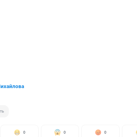
Михайлова
ть
0
0
0