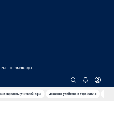
ГРЫ
ПРОМОКОДЫ
ные зарплаты учителей Уфы
Заказное убийство в Уфе 2000-х
Каким