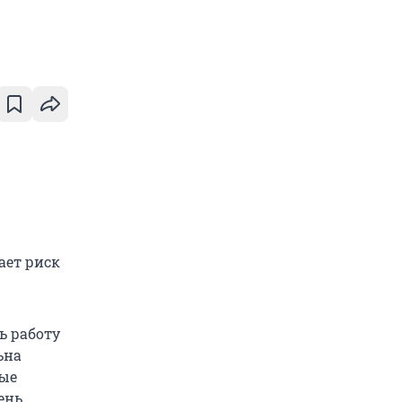
ает риск
ь работу
ьна
ные
ень