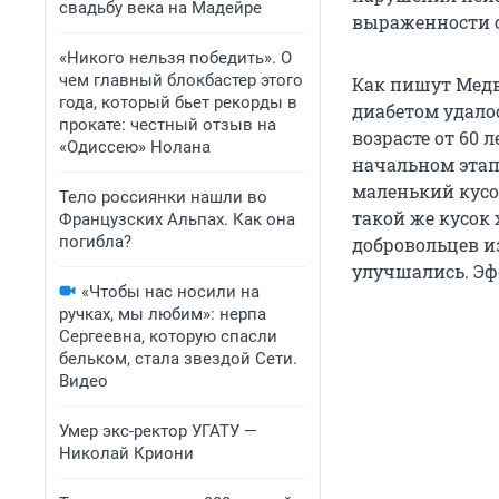
свадьбу века на Мадейре
выраженности 
«Никого нельзя победить». О
чем главный блокбастер этого
Как пишут Медв
года, который бьет рекорды в
диабетом удало
прокате: честный отзыв на
возрасте от 60 
«Одиссею» Нолана
начальном этап
маленький кусо
Тело россиянки нашли во
такой же кусок
Французских Альпах. Как она
погибла?
добровольцев и
улучшались. Эф
«Чтобы нас носили на
ручках, мы любим»: нерпа
Сергеевна, которую спасли
бельком, стала звездой Сети.
Видео
Умер экс-ректор УГАТУ —
Николай Криони