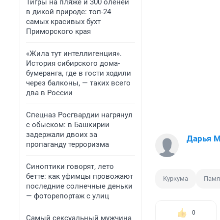
Тигры на пляже и 300 оленей
в дикой природе: топ-24
самых красивых бухт
Приморского края
«Жила тут интеллигенция».
История сибирского дома-
бумеранга, где в гости ходили
через балконы, — таких всего
два в России
Спецназ Росгвардии нагрянул
с обыском: в Башкирии
задержали двоих за
Дарья 
пропаганду терроризма
Синоптики говорят, лето
бетте: как уфимцы провожают
Куркума
Памя
последние солнечные деньки
— фоторепортаж с улиц
0
Самый сексуальный мужчина