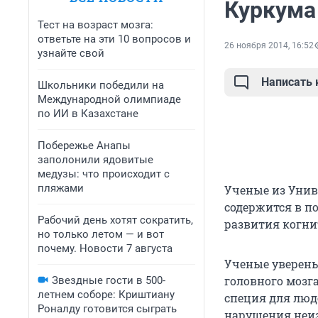
Куркума
Тест на возраст мозга:
ответьте на эти 10 вопросов и
26 ноября 2014, 16:52
узнайте свой
Написать
Школьники победили на
Международной олимпиаде
по ИИ в Казахстане
Побережье Анапы
заполонили ядовитые
медузы: что происходит с
пляжами
Ученые из Унив
содержится в п
Рабочий день хотят сократить,
развития когн
но только летом — и вот
почему. Новости 7 августа
Ученые уверены
головного мозга
Звездные гости в 500-
летнем соборе: Криштиану
специя для люд
Роналду готовится сыграть
нарушения неиз