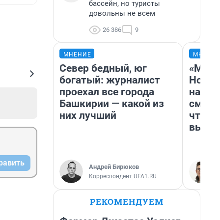
бассейн, но туристы
довольны не всем
26 386
9
МНЕНИЕ
МНЕНИ
Север бедный, юг
«Мы в
богатый: журналист
Нолан
проехал все города
настр
Башкирии — какой из
смотр
них лучший
чтобы
выгля
равить
Андрей Бирюков
Корреспондент UFA1.RU
РЕКОМЕНДУЕМ