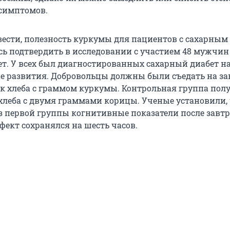
симптомов.
ести, полезность куркумы для пациентов с сахарным
сь подтвердить в исследовании с участием 48 мужчин
лет. У всех был диагностированных сахарный диабет н
е развития. Добровольцы должны были съедать на за
к хлеба с граммом куркумы. Контрольная группа пол
 хлеба с двумя граммами корицы. Ученые установили, 
з первой группы когнитивные показатели после завт
фект сохранялся на шесть часов.