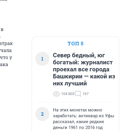
 в
а
ТОП 5
втрак
учала
Север бедный, юг
что у
1
богатый: журналист
рака
проехал все города
Башкирии — какой из
них лучший
104 803
167
На этих монетах можно
2
заработать: антиквар из Уфы
рассказал, какие редкие
деньги 1961 по 2016 год