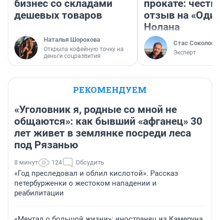
бизнес со складами
прокате: честн
дешевых товаров
отзыв на «Оди
Нолана
Наталья Шорохова
Стас Соколов
Открыла кофейную точку на
Эксперт
деньги соцразвития
РЕКОМЕНДУЕМ
«Уголовник я, родные со мной не
общаются»: как бывший «афганец» 30
лет живет в землянке посреди леса
под Рязанью
8 минут
124
Обсудить
«Год преследовал и облил кислотой». Рассказ
петербурженки о жестоком нападении и
реабилитации
«Мечтал о большой жизни»: иностранец из Камеруна