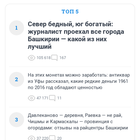
ТОП 5
Север бедный, юг богатый:
1
журналист проехал все города
Башкирии — какой из них
лучший
105 618
167
На этих монетах можно заработать: антиквар
2
из Уфы рассказал, какие редкие деньги 1961
по 2016 год обладают ценностью
47 171
11
Давлеканово — деревня, Раевка — не рай,
3
Чишмы и Кармаскалы — провинция с
огородами: отзывы на райцентры Башкирии
37 220
20