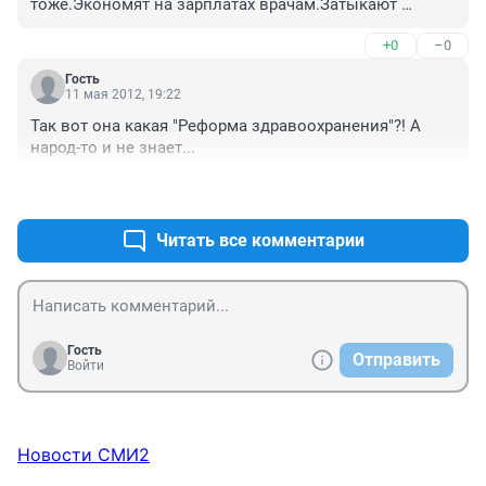
тоже.Экономят на зарплатах врачам.Затыкают 
,,дыры,, в дефиците кадров средним 
+0
–0
мед.персоналом,а не создают условия для 
привлечения врачей.
Гость
11 мая 2012, 19:22
Так вот она какая "Реформа здравоохранения"?! А 
народ-то и не знает...
+0
–0
Читать все комментарии
Гость
Отправить
Войти
Новости СМИ2