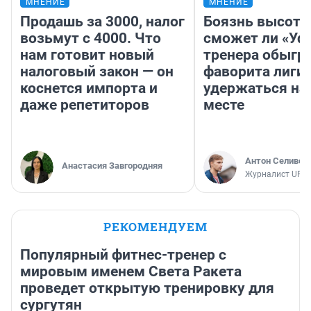
МНЕНИЕ
МНЕНИЕ
Продашь за 3000, налог
Боязнь высоты
возьмут с 4000. Что
сможет ли «Уфа
нам готовит новый
тренера обыгр
налоговый закон — он
фаворита лиги 
коснется импорта и
удержаться на
даже репетиторов
месте
Антон Селивер
Анастасия Завгородняя
Журналист UFA1
РЕКОМЕНДУЕМ
Популярный фитнес-тренер с
мировым именем Света Ракета
проведет открытую тренировку для
сургутян