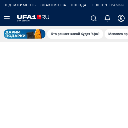
НЕДВИЖИМОСТЬ
ЗНАКОМСТВА
ПОГОДА
ТЕЛЕПРОГРАММА
Кто решает какой будет Уфа?
Мавлиев пр