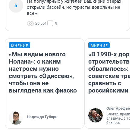
На популярных у жителей Башкирии озерах
5
открыли бассейн, но туристы довольны не
всем
26 551
9
МНЕНИЕ
МНЕНИЕ
«Мы видим нового
«В 1990-х дор
Нолана»: с каким
строительство
настроем нужно
обвалилось»: 
смотреть «Одиссею»,
советские трас
чтобы она не
сравнить с
выглядела как фиаско
российскими
Олег Арефьев
Блогер, предпри
Надежда Губарь
владелец в тра
бизнесе