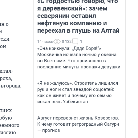
«С гордостью говорю, что
я деревенский»: зачем
северянин оставил
нефтяную компанию и
ян о
переехал в глушь на Алтай
и
уски
14 часов
8 132
1
ной
«Она крикнула: „Дядя Боря!“»
Москвичка исчезла ночью у океана
во Вьетнаме. Что произошло в
последние минуты пропажи девушки
итал-
рска,
«Я не жалуюсь». Строитель лишился
вгорода,
рук и ног и стал звездой соцсетей:
как он живет и почему его семью
искал весь Узбекистан
ейших
собую
Август перевернет жизнь Козерогов.
К чему готовит ретроградный Сатурн
земного
— прогноз
миссию