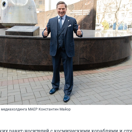
р медиахолдинга МАЕР Константин Майор
ких ракет-носителей с космическими кораблями и с