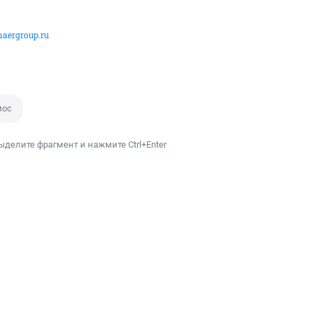
aergroup.ru
мос
ыделите фрагмент и нажмите Ctrl+Enter