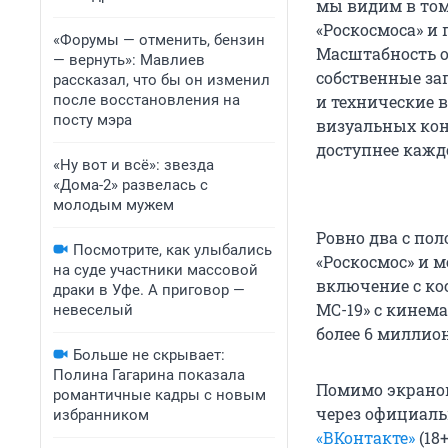
мы видим в то
«Роскосмоса» и
«Форумы — отменить, бензин
Масштабность о
— вернуть»: Мавлиев
собственные за
рассказал, что бы он изменил
после восстановления на
и технические 
посту мэра
визуальных кон
доступнее кажд
«Ну вот и всё»: звезда
«Дома-2» развелась с
молодым мужем
Ровно два с пол
Посмотрите, как улыбались
«Роскосмос» и 
на суде участники массовой
включение с ко
драки в Уфе. А приговор —
МС-19» с кинем
невеселый
более 6 миллио
Больше не скрывает:
Полина Гагарина показала
Помимо экранов
романтичные кадры с новым
через официаль
избранником
«ВКонтакте»
(18+