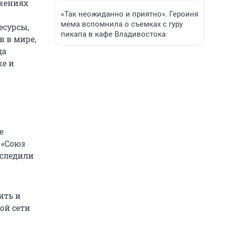
жениях
«Так неожиданно и приятно». Героиня
мема вспомнила о съемках с гуру
есурсы,
пикапа в кафе Владивостока
в в мире,
да
же и
е
 «Союз
 следили
ить и
ой сети