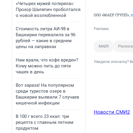
«Четырех мужей потеряла»:
Прохор Шаляпин проболтался
ООО «МАЕР ГРУПП»,
m
о новой возлюбленной
Стоимость литра АИ-98 в
Реклама.
Башкирии перевалила за 96
рублей — какие в среднем
цены на заправках
MAER
Роскос
Нам врали, что кофе вреден?
Увидели опечатку? В
Кому можно пить до пяти
чашек в день
Вот зараза! На популярном
среди туристов озере в
Башкирии выявили 7 случаев
кишечной инфекции
Новости СМИ2
В 100 г всего 23 ккал: три
рецепта с главным летним
продуктом