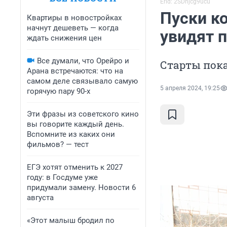
Erid: 2SDnjcg9ucu
Пуски к
Квартиры в новостройках
начнут дешеветь — когда
увидят 
ждать снижения цен
Все думали, что Орейро и
Старты пок
Арана встречаются: что на
самом деле связывало самую
5 апреля 2024, 19:25
горячую пару 90-х
Эти фразы из советского кино
вы говорите каждый день.
Вспомните из каких они
фильмов? — тест
ЕГЭ хотят отменить к 2027
году: в Госдуме уже
придумали замену. Новости 6
августа
«Этот малыш бродил по