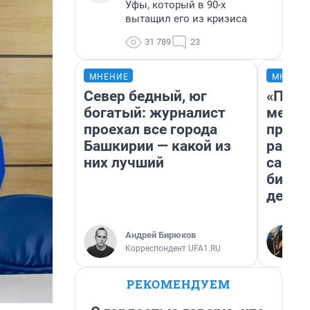
Уфы, который в 90-х
вытащил его из кризиса
31 789
23
МНЕНИЕ
МНЕНИ
Север бедный, юг
«Поку
богатый: журналист
мешке
проехал все города
предп
Башкирии — какой из
расска
них лучший
самом
бизне
дешев
Андрей Бирюков
Корреспондент UFA1.RU
РЕКОМЕНДУЕМ