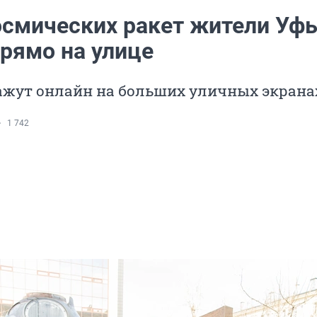
осмических ракет жители Уф
прямо на улице
ажут онлайн на больших уличных экрана
1 742