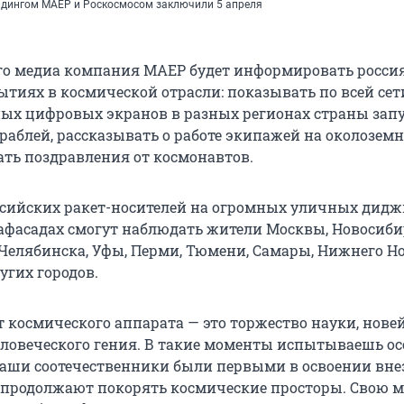
лдингом МАЕР и Роскосмосом заключили 5 апреля
го медиа компания МАЕР будет информировать росси
тиях в космической отрасли: показывать по всей сет
х цифровых экранов в разных регионах страны зап
раблей, рассказывать о работе экипажей на околозем
ать поздравления от космонавтов.
ссийских ракет-носителей на огромных уличных дидж
афасадах смогут наблюдать жители Москвы, Новосиби
 Челябинска, Уфы, Перми, Тюмени, Самары, Нижнего Но
угих городов.
 космического аппарата — это торжество науки, нов
еловеческого гения. В такие моменты испытываешь о
 наши соотечественники были первыми в освоении вне
 продолжают покорять космические просторы. Свою 