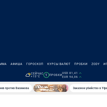
АММА
АФИША
ГОРОСКОП
КУРСЫ ВАЛЮТ
ПРОБКИ
ZODY
И
USD 81,41
СЕЙЧАС
1
ПРОБКИ
+15°C
EUR 94,06
иев против Васимова
Заказное убийство в Уфе