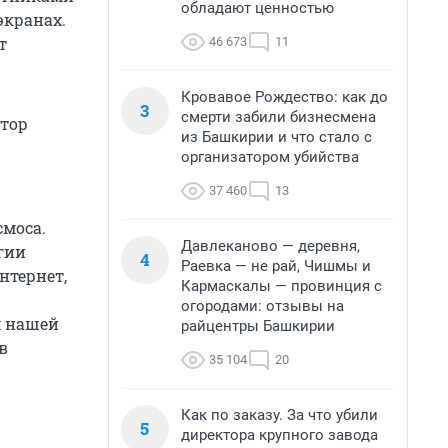
обладают ценностью
экранах.
т
46 673
11
Кровавое Рождество: как до
3
смерти забили бизнесмена
ктор
из Башкирии и что стало с
организатором убийства
37 460
13
смоса.
Давлеканово — деревня,
гии
4
Раевка — не рай, Чишмы и
нтернет,
Кармаскалы — провинция с
огородами: отзывы на
м нашей
райцентры Башкирии
в
35 104
20
Как по заказу. За что убили
5
директора крупного завода