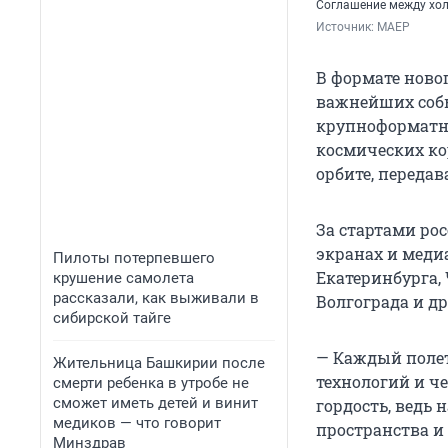
Соглашение между хо
Источник: 
МАЕР
В формате ново
важнейших собы
крупноформатны
космических ко
орбите, передав
За стартами ро
экранах и меди
Пилоты потерпевшего
Екатеринбурга,
крушение самолета
рассказали, как выживали в
Волгограда и др
сибирской тайге
— Каждый полет
Жительница Башкирии после
технологий и ч
смерти ребенка в утробе не
сможет иметь детей и винит
гордость, ведь
медиков — что говорит
пространства и
Минздрав