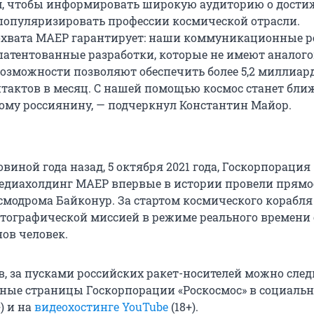
м, чтобы информировать широкую аудиторию о дости
 популяризировать профессии космической отрасли.
хвата МАЕР гарантирует: наши коммуникационные р
патентованные разработки, которые не имеют аналого
возможности позволяют обеспечить более 5,2 миллиар
тактов в месяц. С нашей помощью космос станет бли
ому россиянину, — подчеркнул Константин Майор.
овиной года назад, 5 октября 2021 года, Госкорпорация
медиахолдинг МАЕР впервые в истории провели прямо
смодрома Байконур. За стартом космического корабля
атографической миссией в режиме реального времени
нов человек.
, за пусками российских ракет-носителей можно след
ные страницы Госкорпорации «Роскосмос» в социальн
) и на
видеохостинге YouTube
(18+).