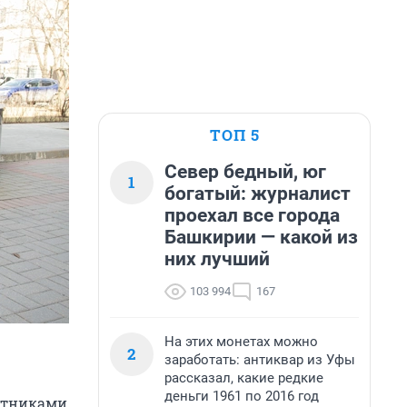
ТОП 5
Север бедный, юг
1
богатый: журналист
проехал все города
Башкирии — какой из
них лучший
103 994
167
На этих монетах можно
2
заработать: антиквар из Уфы
рассказал, какие редкие
деньги 1961 по 2016 год
путниками