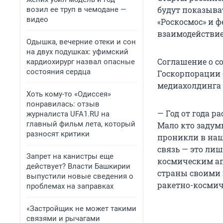
будут показыва
возил ее труп в чемодане —
видео
«Роскосмос» и
взаимодействие
Одышка, вечерние отеки и сон
на двух подушках: уфимский
Соглашение о с
кардиохирург назвал опасные
состояния сердца
Госкорпорации 
медиахолдинга
Хоть кому-то «Одиссея»
понравилась: отзыв
— Год от года р
журналиста UFA1.RU на
главный фильм лета, который
Мало кто задум
разносят критики
проникли в наш
связь — это лиш
Запрет на канистры еще
космическим ап
действует? Власти Башкирии
страны своими 
выпустили новые сведения о
ракетно-космич
проблемах на заправках
«Застройщик не может такими
связями и рычагами