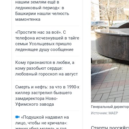
нашим землям ещё в
ледниковый период»: в
Башкирии нашли челюсть
мамонтенка
«Простите нас за всё». С
телефона исчезнувшей в тайге
семьи Усольцевых пришло
леденящее душу сообщение
Кому признаются в любви, а
кому разобьют сердце:
любовный гороскоп на август
Смерть и нефть: за что в 1990-х
киллер застрелил бывшего
замдиректора Ново-
Уфимского завода
Генеральный директо
Источник: 
МАЕР
«Подушкой надавил на
лицо, чтобы не кричала»:
Старты российс
жених убил модель и год