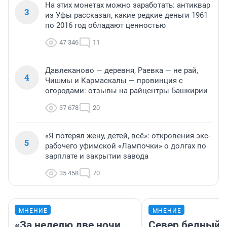
На этих монетах можно заработать: антиквар
3
из Уфы рассказал, какие редкие деньги 1961
по 2016 год обладают ценностью
47 346
11
Давлеканово — деревня, Раевка — не рай,
4
Чишмы и Кармаскалы — провинция с
огородами: отзывы на райцентры Башкирии
37 678
20
«Я потерял жену, детей, всё»: откровения экс-
5
рабочего уфимской «Лампочки» о долгах по
зарплате и закрытии завода
35 458
70
МНЕНИЕ
МНЕНИЕ
«За неделю две ночи
Север бедный,