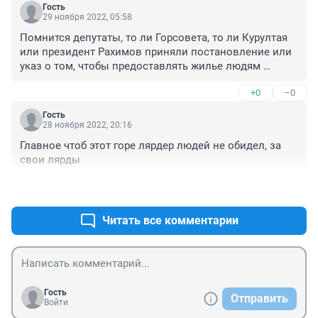
Гость
29 ноября 2022, 05:58
Помнится депутаты, то ли Горсовета, то ли Курултая 
или президент Рахимов приняли постановление или 
указ о том, чтобы предоставлять жилье людям 
попавшим под снос, жилье в том же районе. У нас 
+0
–0
получается из центра переселяют в Шакшу, Дему.
Гость
28 ноября 2022, 20:16
Главное чтоб этот горе лярдер людей не обидел, за 
свои лярды
+0
–0
Читать все комментарии
Гость
Отправить
Войти