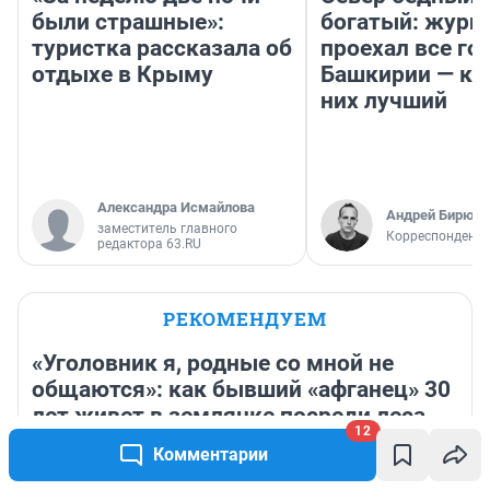
были страшные»:
богатый: журн
туристка рассказала об
проехал все го
отдыхе в Крыму
Башкирии — ка
них лучший
Александра Исмайлова
Андрей Бирюко
заместитель главного
Корреспондент 
редактора 63.RU
РЕКОМЕНДУЕМ
«Уголовник я, родные со мной не
общаются»: как бывший «афганец» 30
лет живет в землянке посреди леса
12
под Рязанью
Комментарии
22 часа
16 149
6