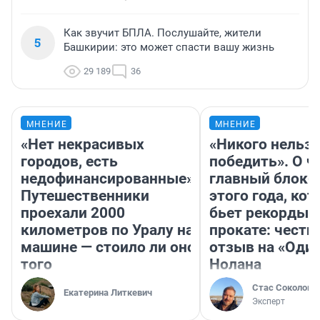
Как звучит БПЛА. Послушайте, жители
5
Башкирии: это может спасти вашу жизнь
29 189
36
МНЕНИЕ
МНЕНИЕ
«Нет некрасивых
«Никого нельз
городов, есть
победить». О ч
недофинансированные».
главный блокб
Путешественники
этого года, ко
проехали 2000
бьет рекорды 
километров по Уралу на
прокате: честн
машине — стоило ли оно
отзыв на «Оди
того
Нолана
Стас Соколов
Екатерина Литкевич
Эксперт