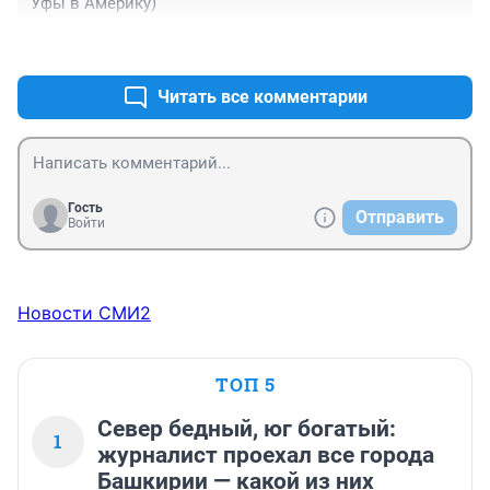
Уфы в Америку)
денежном знаке. А ведь могли бы хоть если не с 
жителями то хоть с учёными людьми посоветоваться, 
+0
–1
если у самих образования нет. Беда с этими 
околоправительственными кругами, одни воруют, 
Читать все комментарии
другие воюют а может и то и другое делать умеют, а 
как дойдет до настоящей работы получается по 
Черномырдину: хотели нормально, а получилось как 
всегда.
Гость
Отправить
Войти
Новости СМИ2
ТОП 5
Север бедный, юг богатый:
1
журналист проехал все города
Башкирии — какой из них