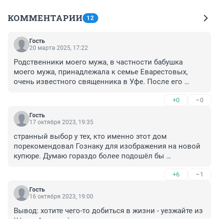
КОММЕНТАРИИ
12
Гость
20 марта 2025, 17:22
Родственники моего мужа, в частности бабушка 
моего мужа, принадлежала к семье Еварестовых, 
очень известного священника в Уфе. После его 
расстрела, репрессий в отношении семьи, ссылки и 
+0
–0
тд., бабушка Елизавета была поселенца на ул. 
Мингажева, в дом около оврага... Как вспоминает 
Гость
старшая сестра мужа, бабушка говорила, что за 
17 октября 2023, 19:35
стенкой, их соседями были Поносовы... То есть, кто - 
странный выбор у тех, кто именно этот дом 
то из них. У них были вечно простуженные 
порекомендовал Гознаку для изображения на новой 
"сопливые" мальчики...

купюре. Думаю гораздо более подошёл бы 
Кто это могли быть ? Бабушка тоже отсидела в 
Аксаковский дом ныне известный как Оперный 
лагерях. Спросить сейчас некого.
+6
–1
Театр. Всё-таки, и само здание и история его, конечно, 
лучше бы представили Уфу в таком неординарном 
Гость
деле. Россияне подумают, что кроме любвеобильных 
16 октября 2023, 19:00
и оборотистых дам, пусть и дворянских кровей, в Уфе 
Вывод: хотите чего-то добиться в жизни - уезжайте из 
и зданий нет достойных для изображения на 