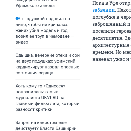
Пока в Уфе отк
Уфимского завода
забвении
. Неко
поглубже в черн
«Подушкой надавил на
заброшенный па
лицо, чтобы не кричала»:
жених убил модель и год
поселили героев
возил ее труп в чемодане —
десятилетие. З
видео
архитектурные 
времени. Но ме
Одышка, вечерние отеки и сон
навевал ужас и 
на двух подушках: уфимский
кардиохирург назвал опасные
состояния сердца
Хоть кому-то «Одиссея»
понравилась: отзыв
журналиста UFA1.RU на
главный фильм лета, который
разносят критики
Запрет на канистры еще
действует? Власти Башкирии