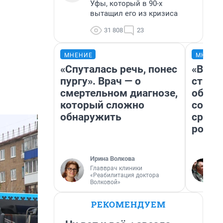
Уфы, который в 90-х
вытащил его из кризиса
31 808
23
МНЕНИЕ
МНЕНИ
«Спуталась речь, понес
«В 19
пургу». Врач — о
строи
смертельном диагнозе,
обвал
который сложно
совет
обнаружить
сравн
росси
Ирина Волкова
Главврач клиники
«Реабилитация доктора
Волковой»
РЕКОМЕНДУЕМ