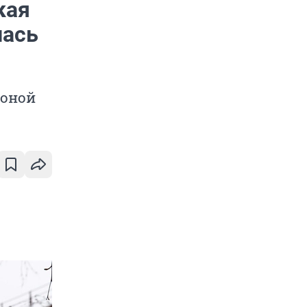
кая
лась
роной