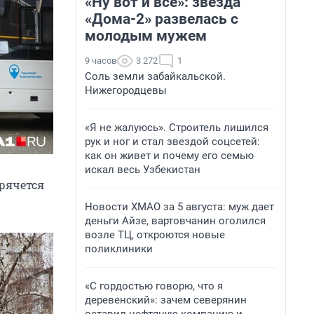
«Ну вот и всё»: звезда
«Дома-2» развелась с
молодым мужем
9 часов
3 272
1
Соль земли забайкальской.
Нижегородцевы
«Я не жалуюсь». Строитель лишился
рук и ног и стал звездой соцсетей:
как он живет и почему его семью
искал весь Узбекистан
рячется
Новости ХМАО за 5 августа: муж дает
деньги Айзе, вартовчанин оголился
возле ТЦ, откроются новые
поликлиники
«С гордостью говорю, что я
деревенский»: зачем северянин