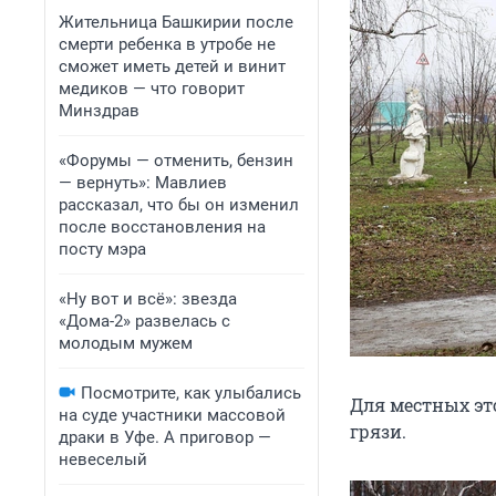
Жительница Башкирии после
смерти ребенка в утробе не
сможет иметь детей и винит
медиков — что говорит
Минздрав
«Форумы — отменить, бензин
— вернуть»: Мавлиев
рассказал, что бы он изменил
после восстановления на
посту мэра
«Ну вот и всё»: звезда
«Дома-2» развелась с
молодым мужем
Посмотрите, как улыбались
Для местных эт
на суде участники массовой
грязи.
драки в Уфе. А приговор —
невеселый