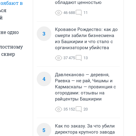
обладают ценностью
озябают в
ься
46 688
11
ой
Кровавое Рождество: как до
 не одно
3
смерти забили бизнесмена
из Башкирии и что стало с
алостному
организатором убийства
 сквер
37 475
13
Давлеканово — деревня,
4
Раевка — не рай, Чишмы и
Кармаскалы — провинция с
огородами: отзывы на
райцентры Башкирии
35 152
20
Как по заказу. За что убили
5
директора крупного завода