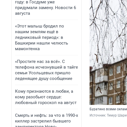
году: в Госдуме уже
придумали замену. Новости 6
августа
«Этот малыш бродил по
нашим землям ещё в
ледниковый период»: в
Башкирии нашли челюсть
мамонтенка
«Простите нас за всё». С
телефона исчезнувшей в тайге
семьи Усольцевых пришло
леденящее душу сообщение
Кому признаются в любви, а
кому разобьют сердце:
любовный гороскоп на август
Буратино всеми силам
Смерть и нефть: за что в 1990-х
Источник: 
Тимур Шари
киллер застрелил бывшего
замдиректора Ново-