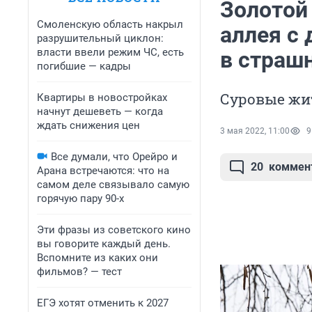
Золотой
Смоленскую область накрыл
аллея с
разрушительный циклон:
власти ввели режим ЧС, есть
в страш
погибшие — кадры
Суровые жит
Квартиры в новостройках
начнут дешеветь — когда
ждать снижения цен
3 мая 2022, 11:00
9
Все думали, что Орейро и
20
коммен
Арана встречаются: что на
самом деле связывало самую
горячую пару 90-х
Эти фразы из советского кино
вы говорите каждый день.
Вспомните из каких они
фильмов? — тест
ЕГЭ хотят отменить к 2027