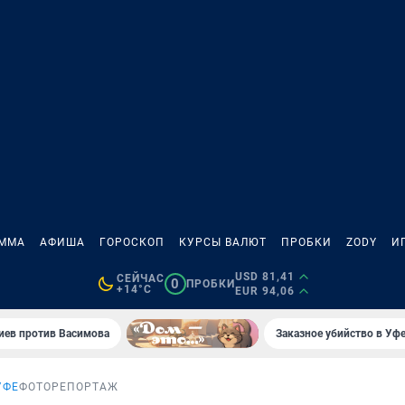
АММА
АФИША
ГОРОСКОП
КУРСЫ ВАЛЮТ
ПРОБКИ
ZODY
И
USD 81,41
СЕЙЧАС
0
ПРОБКИ
+14°C
EUR 94,06
иев против Васимова
Заказное убийство в Уфе
УФЕ
ФОТОРЕПОРТАЖ