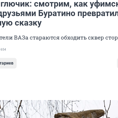
 глючик: смотрим, как уфимс
 друзьями Буратино преврати
ную сказку
ели ВАЗа стараются обходить сквер сто
 654
тариев