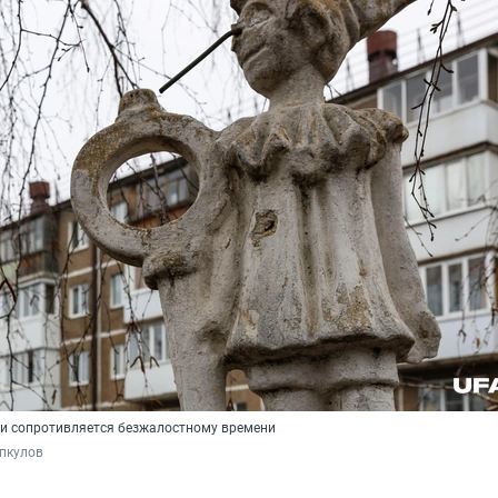
и сопротивляется безжалостному времени
пкулов