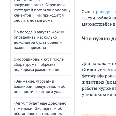
закручиваются». Строители
коттеджей потеряли половину
Ozon
проводит 
клиентов — им приходится
тысяч рублей н
сносить новые дома
маркетплейсе и
По погоде 8 августа можно
определить, насколько
Что нужно д
дождливой будет осень —
важные приметы
Смородиновый куст после
Для начала — вы
сбора урожая: обрезка,
«Хищные тачки
подкормка размножение
фотографироват
«Внимание, угроза!» В
животных (их м
Башкирии предупредили об
работы художни
опасности ракетного удара
уникальными но
«Август будет еще довольно
тяжелым». Эксперты — об
обстановке на топливном