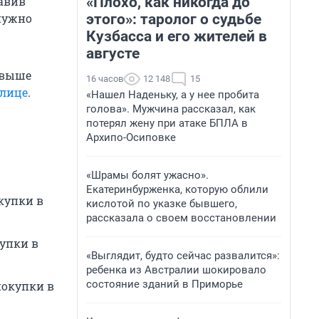
«Плохо, как никогда до
тавив
этого»: таролог о судьбе
нужно
Кузбасса и его жителей в
августе
м выше
16 часов
12 148
15
блице
.
«Нашел Наденьку, а у нее пробита
голова». Мужчина рассказал, как
потерял жену при атаке БПЛА в
Архипо-Осиповке
«Шрамы болят ужасно».
Екатеринбурженка, которую облили
купки в
кислотой по указке бывшего,
рассказала о своем восстановлении
купки в
«Выглядит, будто сейчас развалится»:
ребенка из Австралии шокировало
состояние зданий в Приморье
покупки в