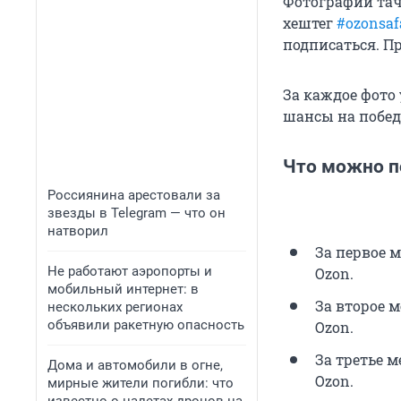
Фотографии тач
хештег
#ozonsaf
подписаться. П
За каждое фото 
шансы на побед
Что можно п
Россиянина арестовали за
звезды в Telegram — что он
натворил
За первое 
Не работают аэропорты и
Ozon.
мобильный интернет: в
За второе м
нескольких регионах
объявили ракетную опасность
Ozon.
За третье 
Дома и автомобили в огне,
Ozon.
мирные жители погибли: что