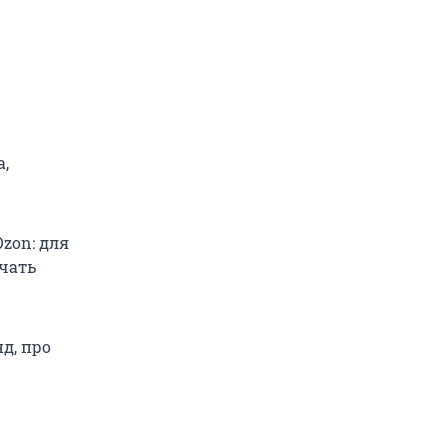
а,
zon: для
чать
д, про