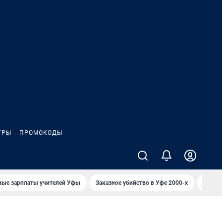
ГРЫ
ПРОМОКОДЫ
ные зарплаты учителей Уфы
Заказное убийство в Уфе 2000-х
Каким