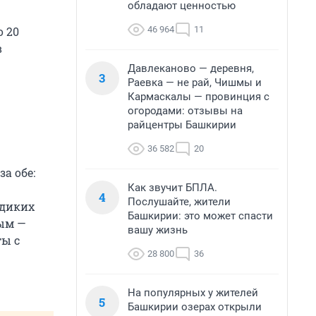
обладают ценностью
46 964
11
о 20
в
Давлеканово — деревня,
3
Раевка — не рай, Чишмы и
Кармаскалы — провинция с
огородами: отзывы на
райцентры Башкирии
36 582
20
а обе:
Как звучит БПЛА.
4
Послушайте, жители
 диких
Башкирии: это может спасти
рым —
вашу жизнь
ты с
28 800
36
На популярных у жителей
5
Башкирии озерах открыли