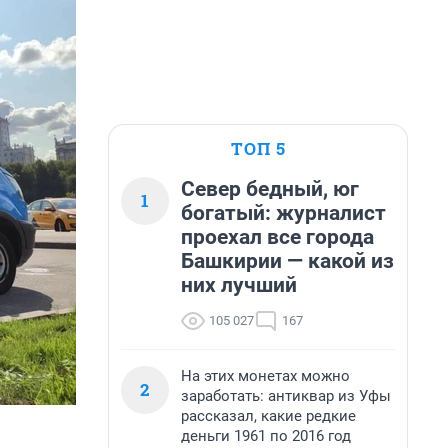
ТОП 5
Север бедный, юг
1
богатый: журналист
проехал все города
Башкирии — какой из
них лучший
105 027
167
На этих монетах можно
2
заработать: антиквар из Уфы
рассказал, какие редкие
деньги 1961 по 2016 год