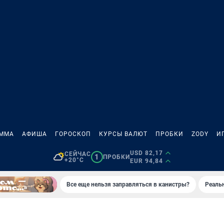
АММА
АФИША
ГОРОСКОП
КУРСЫ ВАЛЮТ
ПРОБКИ
ZODY
И
USD 82,17
СЕЙЧАС
1
ПРОБКИ
+20°C
EUR 94,84
Все еще нельзя заправляться в канистры?
Реаль