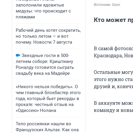
заполонили ядовитые
Источник: 
Ozon
медузы: что происходит с
пляжами
Кто может п
Рабочий день хотят сократить,
но только летом — и вот
почему. Новости 7 августа
В самой фотоохо
Краснодара, Но
Звездные гости в 500-
летнем соборе: Криштиану
Роналду готовится сыграть
Остальные могу
свадьбу века на Мадейре
этого нужно ст
друзей и, коне
«Никого нельзя победить». О
чем главный блокбастер этого
года, который бьет рекорды в
В аккаунте можн
прокате: честный отзыв на
команду и новы
«Одиссею» Нолана
Тело россиянки нашли во
Французских Альпах. Как она