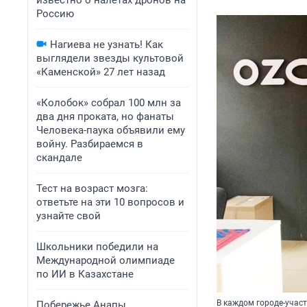
известно о налетах дронов на
Россию
Нагиева не узнать! Как
выглядели звезды культовой
«Каменской» 27 лет назад
«Колобок» собрал 100 млн за
два дня проката, но фанаты
Человека-паука объявили ему
войну. Разбираемся в
скандале
Тест на возраст мозга:
ответьте на эти 10 вопросов и
узнайте свой
Школьники победили на
Международной олимпиаде
по ИИ в Казахстане
В каждом городе-участ
Побережье Анапы