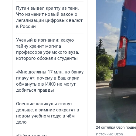
Путин вывел крипту из тени.
Что изменит новый закон о
легализации цифровых валют
в России
Ученый в изгнании: какую
тайну хранит могила
профессора уфимского вуза,
которого обожали студенты
«Мне должны 17 млн, но банку
плачу я»: почему в Башкирии
обманутые в ИЖС не могут
добиться правды
Осенние каникулы станут
дольше, а зимние сократят в
новом учебном году: в чём
дело
24 октября Ozon подве
Источник: 
Ozon
«Гайки только