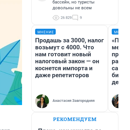
бассейн, но туристы
довольны не всем
26 829
9
МНЕНИЕ
МНЕНИ
Продашь за 3000, налог
«Поку
возьмут с 4000. Что
мешке
нам готовит новый
предп
налоговый закон — он
расска
коснется импорта и
самом
даже репетиторов
бизне
дешев
Анастасия Завгородняя
РЕКОМЕНДУЕМ