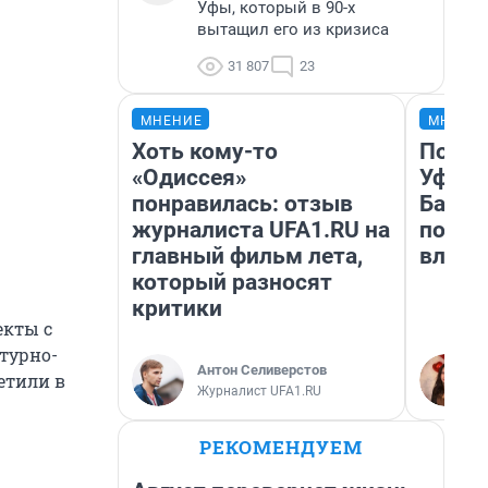
Уфы, который в 90-х
вытащил его из кризиса
31 807
23
МНЕНИЕ
МНЕНИ
Хоть кому-то
Почем
«Одиссея»
Уфы: 
понравилась: отзыв
Башки
журналиста UFA1.RU на
побыв
главный фильм лета,
влюби
который разносят
критики
екты с
турно-
Антон Селиверстов
етили в
Журналист UFA1.RU
РЕКОМЕНДУЕМ