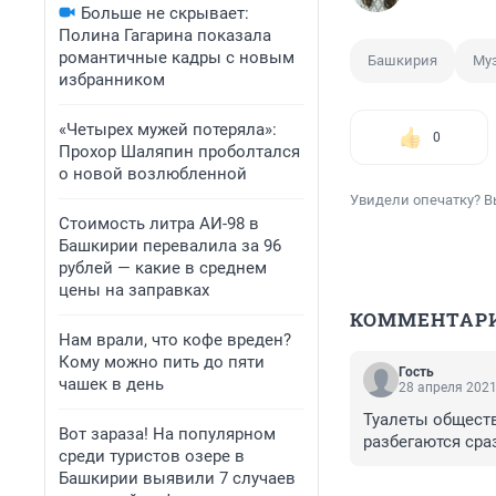
Больше не скрывает:
Полина Гагарина показала
романтичные кадры с новым
Башкирия
Му
избранником
«Четырех мужей потеряла»:
0
Прохор Шаляпин проболтался
о новой возлюбленной
Увидели опечатку? В
Стоимость литра АИ-98 в
Башкирии перевалила за 96
рублей — какие в среднем
цены на заправках
КОММЕНТАР
Нам врали, что кофе вреден?
Кому можно пить до пяти
Гость
чашек в день
28 апреля 2021
Туалеты обществ
Вот зараза! На популярном
разбегаются сра
среди туристов озере в
Башкирии выявили 7 случаев