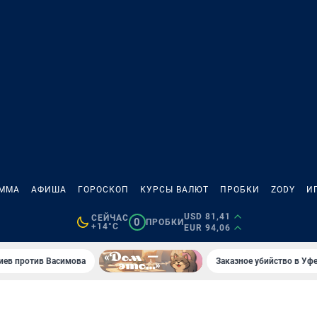
АММА
АФИША
ГОРОСКОП
КУРСЫ ВАЛЮТ
ПРОБКИ
ZODY
И
USD 81,41
СЕЙЧАС
0
ПРОБКИ
+14°C
EUR 94,06
иев против Васимова
Заказное убийство в Уфе