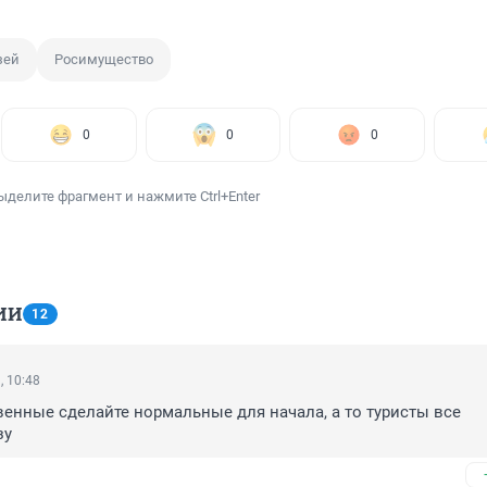
зей
Росимущество
0
0
0
ыделите фрагмент и нажмите Ctrl+Enter
ИИ
12
, 10:48
енные сделайте нормальные для начала, а то туристы все 
зу