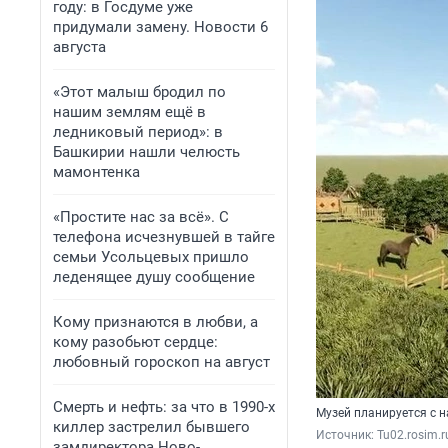
году: в Госдуме уже
придумали замену. Новости 6
августа
«Этот малыш бродил по
нашим землям ещё в
ледниковый период»: в
Башкирии нашли челюсть
мамонтенка
«Простите нас за всё». С
телефона исчезнувшей в тайге
семьи Усольцевых пришло
леденящее душу сообщение
Кому признаются в любви, а
кому разобьют сердце:
любовный гороскоп на август
Смерть и нефть: за что в 1990-х
Музей планируется с 
киллер застрелил бывшего
Источник: 
Tu02.rosim.r
замдиректора Ново-