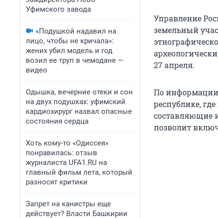
Уфимского завода
Управление Рос
земельный учас
«Подушкой надавил на
лицо, чтобы не кричала»:
этнографическо
жених убил модель и год
археологически
возил ее труп в чемодане —
27 апреля.
видео
По информации 
Одышка, вечерние отеки и сон
на двух подушках: уфимский
республике, гд
кардиохирург назвал опасные
составляющие и
состояния сердца
позволит включ
Хоть кому-то «Одиссея»
понравилась: отзыв
журналиста UFA1.RU на
главный фильм лета, который
разносят критики
Запрет на канистры еще
действует? Власти Башкирии