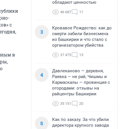
обладают ценностью
публики
46 687
11
рно-
ов» с
Кровавое Рождество: как до
3
егодня,
смерти забили бизнесмена
из Башкирии и что стало с
организатором убийства
нным в
37 475
13
ры,
о
Давлеканово — деревня,
4
Раевка — не рай, Чишмы и
Кармаскалы — провинция с
огородами: отзывы на
райцентры Башкирии
35 151
20
Как по заказу. За что убили
5
директора крупного завода