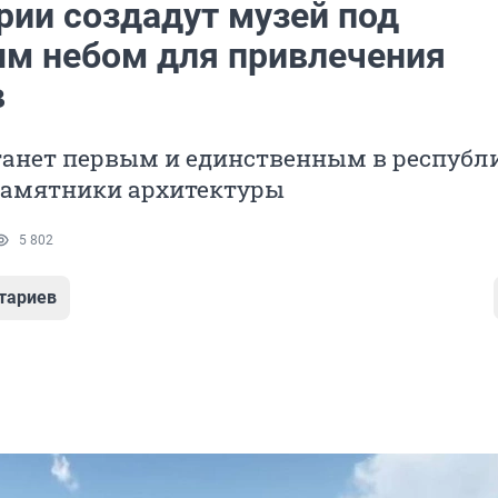
рии создадут музей под
м небом для привлечения
в
танет первым и единственным в республи
памятники архитектуры
5 802
тариев