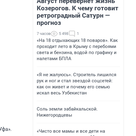
Август перевернет жизнь
Козерогов. К чему готовит
ретроградный Сатурн —
прогноз
7 часов
5 498
1
«На 18 отдыхающих 18 поваров». Как
проходит лето в Крыму с перебоями
света и бензина, водой по графику и
налетами БПЛА
«Я не жалуюсь». Строитель лишился
рук и ног и стал звездой соцсетей:
как он живет и почему его семью
искал весь Узбекистан
Соль земли забайкальской.
Нижегородцевы
Уфа».
«Чисто все мамы и все дети на