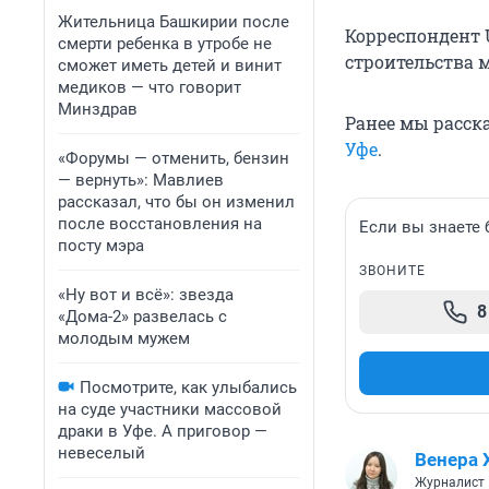
Жительница Башкирии после
Корреспондент 
смерти ребенка в утробе не
строительства м
сможет иметь детей и винит
медиков — что говорит
Минздрав
Ранее мы расск
Уфе
.
«Форумы — отменить, бензин
— вернуть»: Мавлиев
рассказал, что бы он изменил
после восстановления на
Если вы знаете 
посту мэра
ЗВОНИТЕ
«Ну вот и всё»: звезда
8
«Дома-2» развелась с
молодым мужем
Посмотрите, как улыбались
на суде участники массовой
драки в Уфе. А приговор —
невеселый
Венера 
Журналист