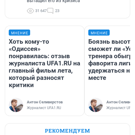
вытащил его из кризиса
31 647
23
МНЕНИЕ
МНЕНИЕ
Хоть кому-то
Боязнь высоты
«Одиссея»
сможет ли «Уфа
понравилась: отзыв
тренера обыгр
журналиста UFA1.RU на
фаворита лиги 
главный фильм лета,
удержаться на
который разносят
месте
критики
Антон Селиверстов
Антон Селивер
Журналист UFA1.RU
Журналист UFA1
РЕКОМЕНДУЕМ