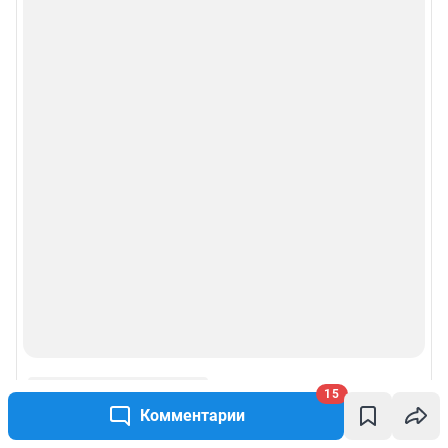
правила использования сайта
Пользовательское соглашение сервиса «Подписка без баннерной
рекламы»
© ООО «Сеть городских порталов»
© ООО «Интернет Технологии»
15
Комментарии