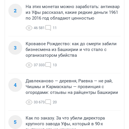
На этих монетах можно заработать: антиквар
2
из Уфы рассказал, какие редкие деньги 1961
по 2016 год обладают ценностью
46 581
11
Кровавое Рождество: как до смерти забили
3
бизнесмена из Башкирии и что стало с
организатором убийства
37 333
13
Давлеканово — деревня, Раевка — не рай,
4
Чишмы и Кармаскалы — провинция с
огородами: отзывы на райцентры Башкирии
33 673
20
Как по заказу. За что убили директора
5
крупного завода Уфы, который в 90-х