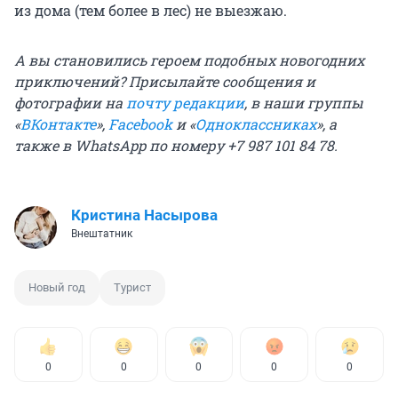
из дома (тем более в лес) не выезжаю.
А вы становились героем подобных новогодних
приключений? Присылайте сообщения и
фотографии на
почту редакции
, в наши группы
«
ВКонтакте
»,
Facebook
и «
Одноклассниках
», а
также в WhatsApp по номеру +7 987 101 84 78.
Кристина Насырова
Внештатник
Новый год
Турист
0
0
0
0
0