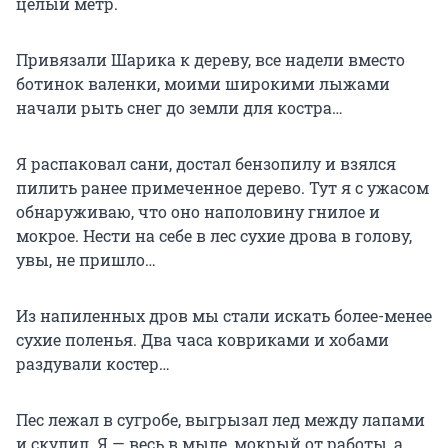
целый метр.
Привязали Шарика к дереву, все надели вместо
ботинок валенки, моими широкими лыжами
начали рыть снег до земли для костра…
Я распаковал сани, достал бензопилу и взялся
пилить ранее примеченное дерево. Тут я с ужасом
обнаруживаю, что оно наполовину гнилое и
мокрое. Нести на себе в лес сухие дрова в голову,
увы, не пришло…
Из напиленных дров мы стали искать более-менее
сухие поленья. Два часа ковриками и хобами
раздували костер…
Пес лежал в сугробе, выгрызал лед между лапами
и скулил. Я — весь в мыле, мокрый от работы, а