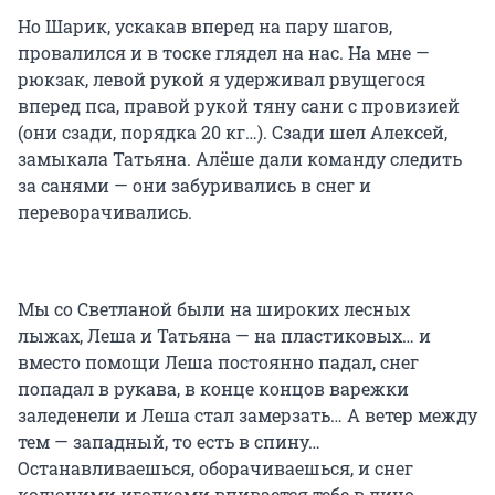
Но Шарик, ускакав вперед на пару шагов,
провалился и в тоске глядел на нас. На мне —
рюкзак, левой рукой я удерживал рвущегося
вперед пса, правой рукой тяну сани с провизией
(они сзади, порядка 20 кг…). Сзади шел Алексей,
замыкала Татьяна. Алёше дали команду следить
за санями — они забуривались в снег и
переворачивались.
Мы со Светланой были на широких лесных
лыжах, Леша и Татьяна — на пластиковых… и
вместо помощи Леша постоянно падал, снег
попадал в рукава, в конце концов варежки
заледенели и Леша стал замерзать… А ветер между
тем — западный, то есть в спину…
Останавливаешься, оборачиваешься, и снег
колючими иголками впивается тебе в лицо…