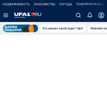
НЕДВИЖИМОСТЬ
ЗНАКОМСТВА
ПОГОДА
ТЕЛЕПРОГРАММА
Кто решает какой будет Уфа?
Мавлиев пр