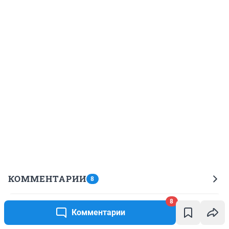
КОММЕНТАРИИ
8
8
Гость
25 декабря 2019, 12:25
Комментарии
Вот таких "отмороженных" экстремалов и приходится 