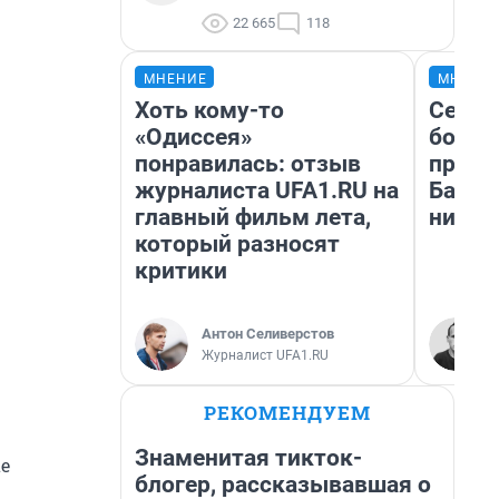
22 665
118
МНЕНИЕ
МНЕНИ
Хоть кому-то
Север
«Одиссея»
богат
понравилась: отзыв
проех
журналиста UFA1.RU на
Башки
главный фильм лета,
них л
который разносят
критики
Антон Селиверстов
Журналист UFA1.RU
РЕКОМЕНДУЕМ
Знаменитая тикток-
ае
блогер, рассказывавшая о