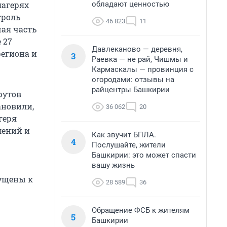
обладают ценностью
лагерях
троль
46 823
11
шая часть
 27
Давлеканово — деревня,
региона и
3
Раевка — не рай, Чишмы и
Кармаскалы — провинция с
огородами: отзывы на
райцентры Башкирии
рутов
ановили,
36 062
20
геря
лений и
Как звучит БПЛА.
4
Послушайте, жители
Башкирии: это может спасти
вашу жизнь
пущены к
28 589
36
Обращение ФСБ к жителям
5
Башкирии