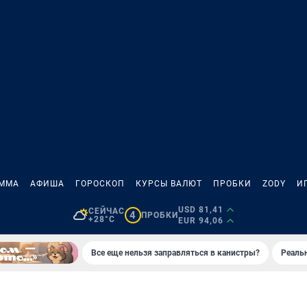
АММА
АФИША
ГОРОСКОП
КУРСЫ ВАЛЮТ
ПРОБКИ
ZODY
И
USD 81,41
СЕЙЧАС
4
ПРОБКИ
+28°C
EUR 94,06
Все еще нельзя заправляться в канистры?
Реаль