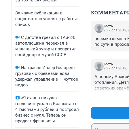
за 150 тысяч рублей
КОММЕНТАР
За какие публикации в
соцсетях вас уволят с работы:
список
Гость
26 июля 2019, 
С детства грезил о ГАЗ-24:
Березка кэмп в Ю
автоплюшкин переехал в
по сути в проход
маленький хутор и превратил
свой двор в музей СССР
Гость
На трассе Инзер-Белорецк
25 июля 2019, 
грузовик с бревнами едва
А почему Арский
удержал управление — жуткое
отопления. Детя
видео
советских времён
«Я ехал в никуда»:
геодезист уехал в Казахстан с
4 тысячами рублей и построил
бизнес с нуля. Теперь он
продает франшизы