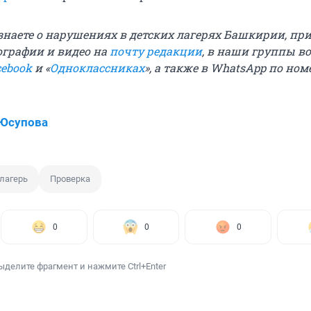
 знаете о нарушениях в детских лагерях Башкирии, пр
ографии и видео на
почту редакции
, в наши группы во
cebook
и «
Одноклассниках
», а также в WhatsApp по ном
 Юсупова
лагерь
Проверка
0
0
0
ыделите фрагмент и нажмите Ctrl+Enter