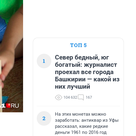
ТОП 5
Север бедный, юг
1
богатый: журналист
проехал все города
Башкирии — какой из
них лучший
104 632
167
На этих монетах можно
2
заработать: антиквар из Уфы
рассказал, какие редкие
деньги 1961 по 2016 год