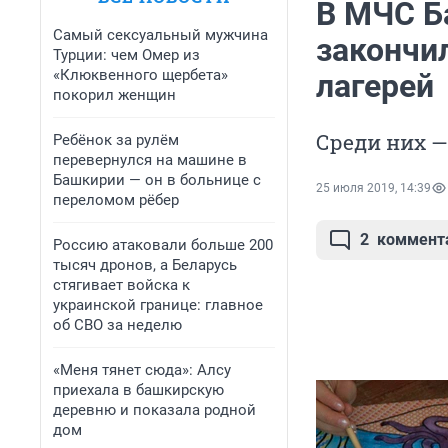
В МЧС Б
Самый сексуальный мужчина
закончи
Турции: чем Омер из
«Клюквенного щербета»
лагерей
покорил женщин
Среди них —
Ребёнок за рулём
перевернулся на машине в
Башкирии — он в больнице с
25 июля 2019, 14:39
переломом рёбер
2
коммент
Россию атаковали больше 200
тысяч дронов, а Беларусь
стягивает войска к
украинской границе: главное
об СВО за неделю
«Меня тянет сюда»: Алсу
приехала в башкирскую
деревню и показала родной
дом