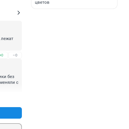
цветов
 лежат 
+0
–0
ки без 
меняли с 
+0
–0