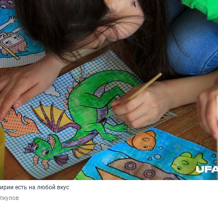
ирии есть на любой вкус
пкулов