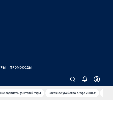
ГРЫ
ПРОМОКОДЫ
ные зарплаты учителей Уфы
Заказное убийство в Уфе 2000-х
Каким