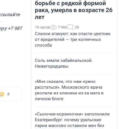
борьбе с редкой формой
рака, умерла в возрасте 26
исылайте
лет
16 часов
7 966
28
еру +7 987
Слизни атакуют: как спасти цветник
от вредителей — три копеечных
способа
Соль земли забайкальской.
Нижегородцевы
«Мне сказали, что нам нужно
расстаться». Московского врача
уволили из клиники из-за мата в
0
личном блоге
«Сыночки-корзиночки» заполонили
Екатеринбург: почему уральские
парни массово оставили жен без