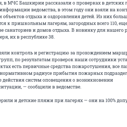
я, в МЧС Башкирии рассказали о проверках в детских 
 информации ведомства, в этом году они взяли на кон
 объектов отдыха и оздоровления детей. Из них боль
тся к пришкольным лагерям, загородных всего 110, еще
зе санаториев и домов отдыха. В новинку для нашего 
ря, их в республике 38.
яли контроль и регистрацию за прохождением марш
групп, по результатам проверок наши сотрудники уст
ектах есть первичные средства пожаротушения, все ла
 нормативном радиусе прибытия пожарных подразде
не действия систем оповещения о возникновении
итуации, — сообщили в ведомстве.
ерили и детские пляжи при лагерях — они на 100% до