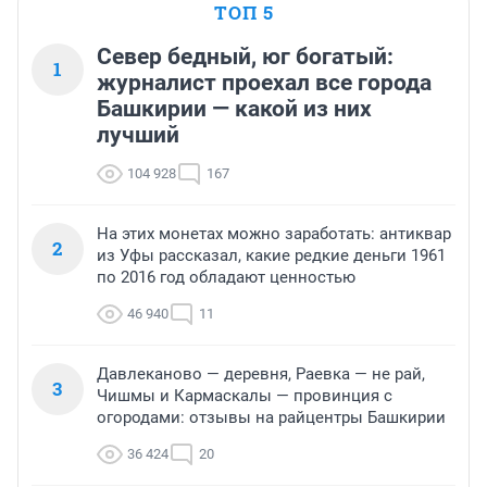
ТОП 5
Север бедный, юг богатый:
1
журналист проехал все города
Башкирии — какой из них
лучший
104 928
167
На этих монетах можно заработать: антиквар
2
из Уфы рассказал, какие редкие деньги 1961
по 2016 год обладают ценностью
46 940
11
Давлеканово — деревня, Раевка — не рай,
3
Чишмы и Кармаскалы — провинция с
огородами: отзывы на райцентры Башкирии
36 424
20