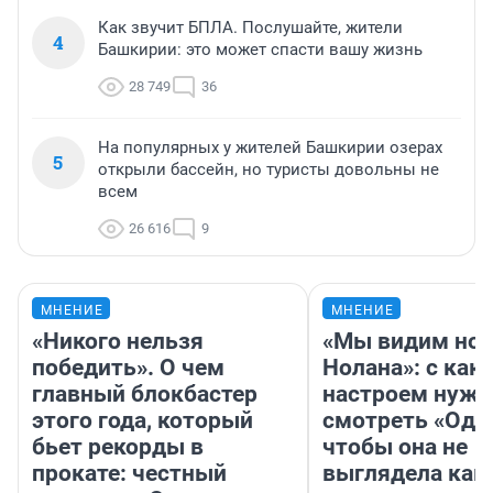
Как звучит БПЛА. Послушайте, жители
4
Башкирии: это может спасти вашу жизнь
28 749
36
На популярных у жителей Башкирии озерах
5
открыли бассейн, но туристы довольны не
всем
26 616
9
МНЕНИЕ
МНЕНИЕ
«Никого нельзя
«Мы видим нов
победить». О чем
Нолана»: с как
главный блокбастер
настроем нужн
этого года, который
смотреть «Оди
бьет рекорды в
чтобы она не
прокате: честный
выглядела как