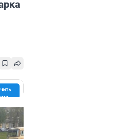
арка
чить
аму