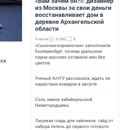
«Вам зачем он?»: дизайнер
из Москвы за свои деньги
восстанавливает дом в
деревне Архангельской
области
9 часов
6 536
8
«Сыночки-корзиночки» заполонили
Екатеринбург: почему уральские
парни массово оставили жен без
ики
цветов
Ученый АлтГУ рассказала, ждать ли
нашествия комаров в августе
Соль земли забайкальской.
Нижегородцевы
Лицевая гладь для чайников: гайд от
набора петель до первого готового