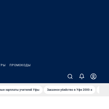
ГРЫ
ПРОМОКОДЫ
ные зарплаты учителей Уфы
Заказное убийство в Уфе 2000-х
Каким