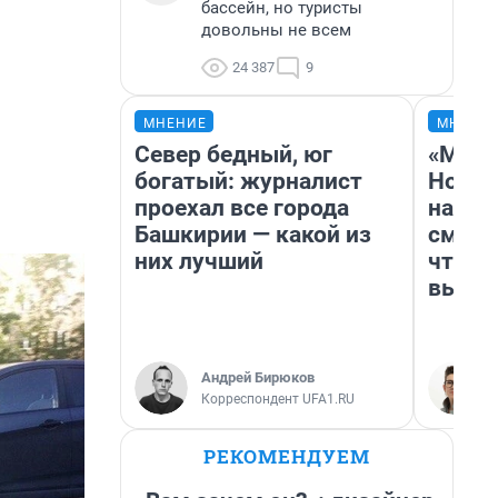
бассейн, но туристы
довольны не всем
24 387
9
МНЕНИЕ
МНЕНИ
Север бедный, юг
«Мы в
богатый: журналист
Нолан
проехал все города
настр
Башкирии — какой из
смотр
них лучший
чтобы
выгля
Андрей Бирюков
Корреспондент UFA1.RU
РЕКОМЕНДУЕМ