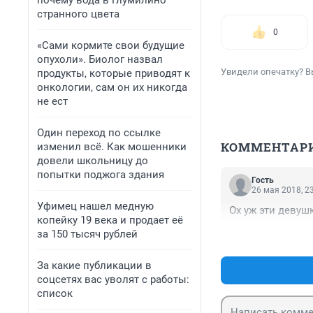
почему вода в Глумилино
странного цвета
0
«Сами кормите свои будущие
опухоли». Биолог назвал
Увидели опечатку? В
продукты, которые приводят к
онкологии, сам он их никогда
не ест
Один переход по ссылке
КОММЕНТАР
изменил всё. Как мошенники
довели школьницу до
попытки поджога здания
Гость
26 мая 2018, 2
Уфимец нашел медную
Ох уж эти девуш
копейку 19 века и продает её
за 150 тысяч рублей
За какие публикации в
соцсетях вас уволят с работы:
список