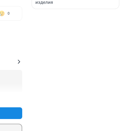
изделия
0
+0
–1