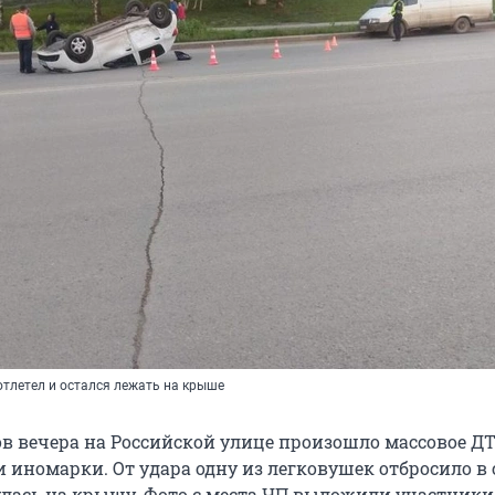
отлетел и остался лежать на крыше
ов вечера на Российской улице произошло массовое ДТ
 иномарки. От удара одну из легковушек отбросило в 
улась на крышу. Фото с места ЧП выложили участники