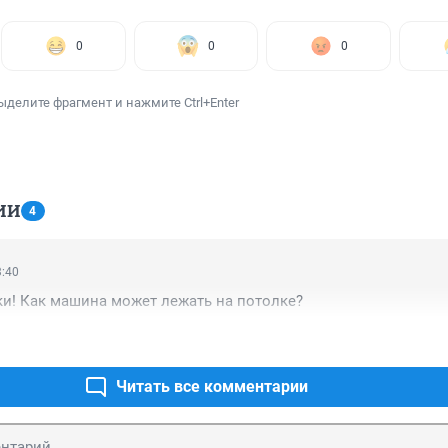
0
0
0
ыделите фрагмент и нажмите Ctrl+Enter
ИИ
4
3:40
ки! Как машина может лежать на потолке?
Читать все комментарии