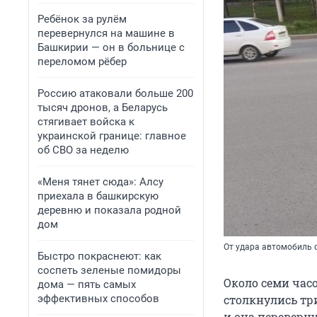
Ребёнок за рулём
перевернулся на машине в
Башкирии — он в больнице с
переломом рёбер
Россию атаковали больше 200
тысяч дронов, а Беларусь
стягивает войска к
украинской границе: главное
об СВО за неделю
«Меня тянет сюда»: Алсу
приехала в башкирскую
деревню и показала родной
дом
От удара автомобиль 
Быстро покраснеют: как
соспеть зеленые помидоры
Около семи час
дома — пять самых
эффективных способов
столкнулись три
и она переверн