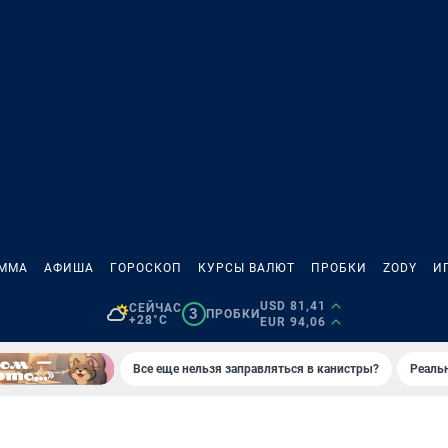
АММА
АФИША
ГОРОСКОП
КУРСЫ ВАЛЮТ
ПРОБКИ
ZODY
И
USD 81,41
СЕЙЧАС
3
ПРОБКИ
+28°C
EUR 94,06
Все еще нельзя заправляться в канистры?
Реаль