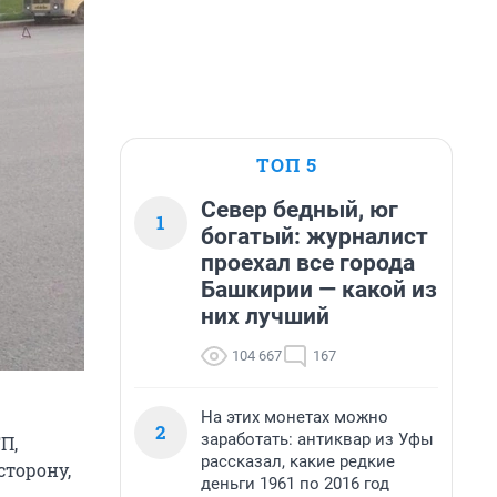
ТОП 5
Север бедный, юг
1
богатый: журналист
проехал все города
Башкирии — какой из
них лучший
104 667
167
На этих монетах можно
2
заработать: антиквар из Уфы
П,
рассказал, какие редкие
сторону,
деньги 1961 по 2016 год