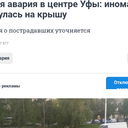
я авария в центре Уфы: ином
улась на крышу
 о пострадавших уточняется
7 977
ария
Отклю
з рекламы
рекл