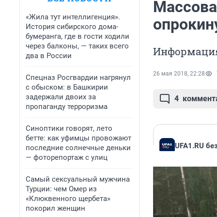
Массова
«Жила тут интеллигенция».
опрокин
История сибирского дома-
бумеранга, где в гости ходили
через балконы, — таких всего
Информация
два в России
26 мая 2018, 22:28
Спецназ Росгвардии нагрянул
с обыском: в Башкирии
задержали двоих за
4
коммент
пропаганду терроризма
Синоптики говорят, лето
бетте: как уфимцы провожают
UFA1.RU бе
последние солнечные деньки
— фоторепортаж с улиц
Самый сексуальный мужчина
Турции: чем Омер из
«Клюквенного щербета»
покорил женщин