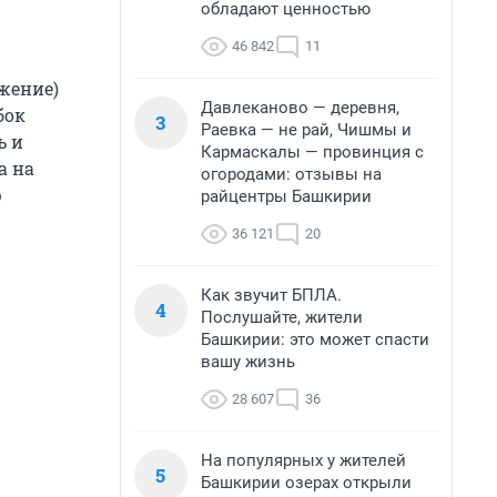
обладают ценностью
46 842
11
жение)
Давлеканово — деревня,
бок
3
Раевка — не рай, Чишмы и
ь и
Кармаскалы — провинция с
а на
огородами: отзывы на
ю
райцентры Башкирии
36 121
20
Как звучит БПЛА.
4
Послушайте, жители
Башкирии: это может спасти
вашу жизнь
28 607
36
На популярных у жителей
5
Башкирии озерах открыли