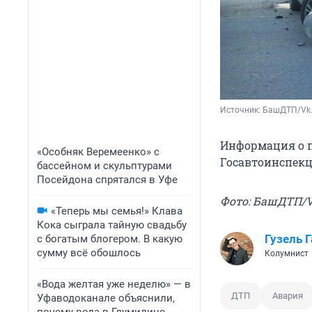
Источник: 
БашДТП/Vk
Информация о п
«Особняк Веремеенко» с
Госавтоинспекц
бассейном и скульптурами
Посейдона спрятался в Уфе
Фото: БашДТП/
«Теперь мы семья!» Клава
Кока сыграла тайную свадьбу
Гузель 
с богатым блогером. В какую
сумму всё обошлось
Колумнист
«Вода желтая уже неделю» — в
ДТП
Авария
Уфаводоканале объяснили,