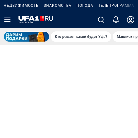
НЕДВИЖИМОСТЬ
ЗНАКОМСТВА
ПОГОДА
ТЕЛЕПРОГРАММА
Кто решает какой будет Уфа?
Мавлиев пр