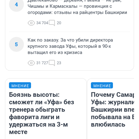
Давлеканово — деревня, Раевка — не рай,
4
Чишмы и Кармаскалы — провинция с
огородами: отзывы на райцентры Башкирии
34 704
20
Как по заказу. За что убили директора
5
крупного завода Уфы, который в 90-х
вытащил его из кризиса
31 727
23
МНЕНИЕ
МНЕНИЕ
Боязнь высоты:
Почему Самара
сможет ли «Уфа» без
Уфы: журналис
тренера обыграть
Башкирии впе
фаворита лиги и
побывала на Во
удержаться на 3-м
влюбилась
месте