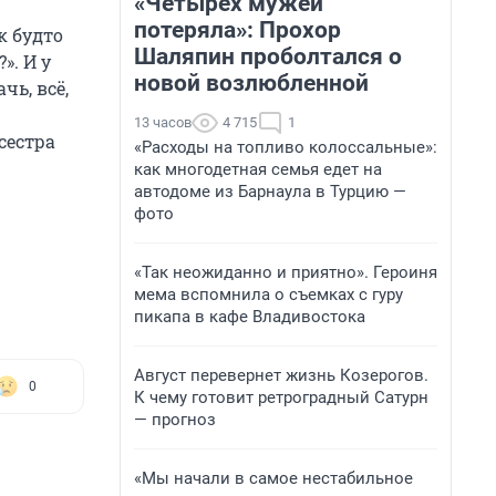
«Четырех мужей
потеряла»: Прохор
к будто
Шаляпин проболтался о
». И у
новой возлюбленной
чь, всё,
13 часов
4 715
1
сестра
«Расходы на топливо колоссальные»:
как многодетная семья едет на
автодоме из Барнаула в Турцию —
фото
«Так неожиданно и приятно». Героиня
мема вспомнила о съемках с гуру
пикапа в кафе Владивостока
Август перевернет жизнь Козерогов.
0
К чему готовит ретроградный Сатурн
— прогноз
«Мы начали в самое нестабильное