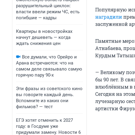
разрушительный циклон:
Популярную ис
власти ввели режим ЧС, есть
наградили
прем
погибшие — кадры
заслуженной ар
Квартиры в новостройках
начнут дешеветь — когда
Памятные меро
ждать снижения цен
Атнабаева, прош
Курдым Татышл
Все думали, что Орейро и
Арана встречаются: что на
самом деле связывало самую
— Великому поэ
горячую пару 90-х
бы 90 лет. В св
влюблённым в п
Эти фразы из советского кино
Сегодня на это
вы говорите каждый день.
Вспомните из каких они
лучезарную сест
фильмов? — тест
артистки Фируз
ЕГЭ хотят отменить к 2027
году: в Госдуме уже
придумали замену. Новости 6