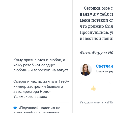
— Сегодня, мое 
наяву я у тебя 
меня потекли сл
что должно было
Проснувшись, у
известной певи
Фото: Фируза И
Кому признаются в любви, а
кому разобьют сердце:
Светлан
любовный гороскоп на август
Главный ре
Смерть и нефть: за что в 1990-х
киллер застрелил бывшего
0
замдиректора Ново-
Уфимского завода
Увидели опечатку? В
«Подушкой надавил на