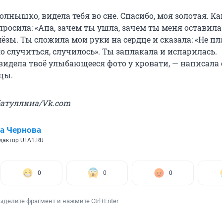
солнышко, видела тебя во сне. Спасибо, моя золотая. Ка
спросила: «Апа, зачем ты ушла, зачем ты меня оставила?
ёзы. Ты сложила мои руки на сердце и сказала: «Не пла
 случиться, случилось». Ты заплакала и испарилась.
видела твоё улыбающееся фото у кровати, — написала 
цы.
батуллина/Vk.com
а Чернова
дактор UFA1.RU
0
0
0
ыделите фрагмент и нажмите Ctrl+Enter