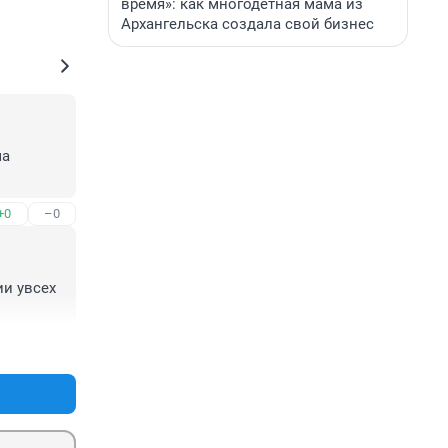
время»: как многодетная мама из
Архангельска создала свой бизнес
а 
+0
–0
и увсех 
+0
–0