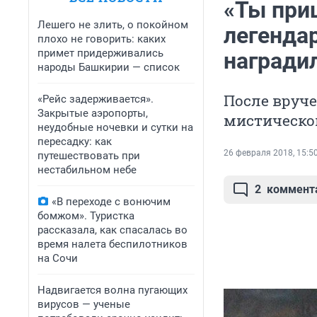
«Ты при
Лешего не злить, о покойном
легенда
плохо не говорить: каких
примет придерживались
награди
народы Башкирии — список
После вруче
«Рейс задерживается».
Закрытые аэропорты,
мистическо
неудобные ночевки и сутки на
пересадку: как
26 февраля 2018, 15:5
путешествовать при
нестабильном небе
2
коммент
«В переходе с вонючим
бомжом». Туристка
рассказала, как спасалась во
время налета беспилотников
на Сочи
Надвигается волна пугающих
вирусов — ученые