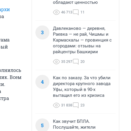
обладают ценностью
архи
46 713
11
ра
Давлеканово — деревня,
3
Раевка — не рай, Чишмы и
гама
Кармаскалы — провинция с
огородами: отзывы на
арый
райцентры Башкирии
35 297
20
олнилось
ник. Всем
Как по заказу. За что убили
4
директора крупного завода
и.
Уфы, который в 90-х
а
вытащил его из кризиса
стра
31 838
23
Как звучит БПЛА.
5
Послушайте, жители