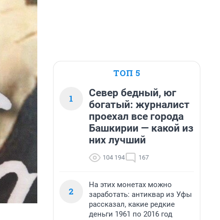
ТОП 5
Север бедный, юг
1
богатый: журналист
проехал все города
Башкирии — какой из
них лучший
104 194
167
На этих монетах можно
2
заработать: антиквар из Уфы
рассказал, какие редкие
деньги 1961 по 2016 год