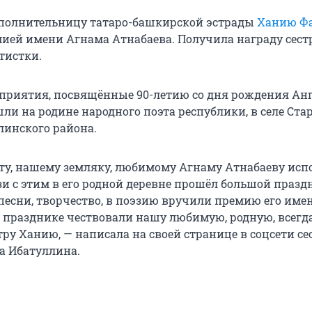
полнительницу татаро-башкирской эстрады
Ханию Ф
ией имени Агнама Атнабаева. Получила награду сест
тистки.
приятия, посвящённые 90-летию со дня рождения Ан
ли на родине народного поэта республики, в селе Ст
инского района.
ту, нашему земляку, любимому Агнаму Атнабаеву исп
язи с этим в его родной деревне прошёл большой празд
есни, творчество, в поэзию вручили премию его имен
м празднике чествовали нашу любимую, родную, всегд
ру Ханию, — написала на своей странице в соцсети се
а Ибатуллина.