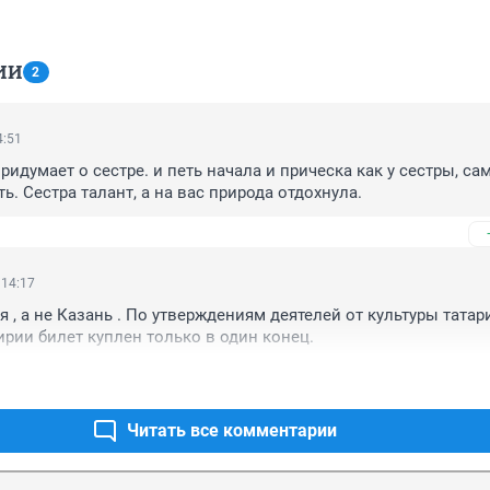
ИИ
2
4:51
ридумает о сестре. и петь начала и прическа как у сестры, сам
ь. Сестра талант, а на вас природа отдохнула.
 14:17
 , а не Казань . По утверждениям деятелей от культуры татари
ирии билет куплен только в один конец.
Читать все комментарии