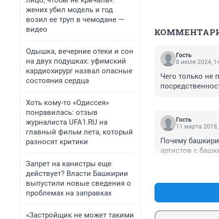
лицо, чтобы не кричала»:
жених убил модель и год
возил ее труп в чемодане —
видео
КОММЕНТАР
Одышка, вечерние отеки и сон
Гость
на двух подушках: уфимский
8 июля 2024, 1
кардиохирург назвал опасные
Чего только не п
состояния сердца
посредственност
Хоть кому-то «Одиссея»
понравилась: отзыв
Гость
журналиста UFA1.RU на
11 марта 2018,
главный фильм лета, который
Почему башкирия
разносят критики
артистов с башк
Запрет на канистры еще
действует? Власти Башкирии
выпустили новые сведения о
проблемах на заправках
«Застройщик не может такими