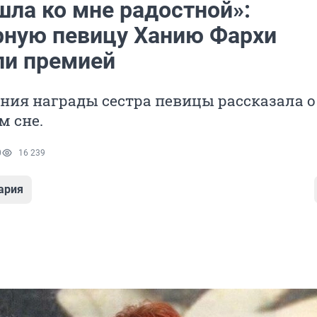
шла ко мне радостной»:
рную певицу Ханию Фархи
ли премией
ния награды сестра певицы рассказала о
м сне.
0
16 239
ария