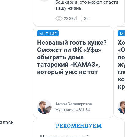
Башкирии: это может спасти
вашу жизнь
28 337
35
МНЕНИЕ
МНЕНИ
Незваный гость хуже?
Хоть 
Сможет ли ФК «Уфа»
«Одис
обыграть дома
понра
татарский «КАМАЗ»,
журна
который уже не тот
главн
котор
крити
Антон Селиверстов
Журналист UFA1.RU
илась
РЕКОМЕНДУЕМ