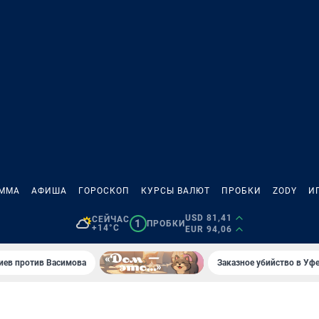
АММА
АФИША
ГОРОСКОП
КУРСЫ ВАЛЮТ
ПРОБКИ
ZODY
И
USD 81,41
СЕЙЧАС
1
ПРОБКИ
+14°C
EUR 94,06
иев против Васимова
Заказное убийство в Уфе