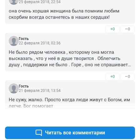
25 февраля 2018, 22:54
она очень хоршая женщина была помним любим 
скорбим всегда останетесь в наших сердцах!
+0
–0
Гость
22 февраля 2018, 02:36
Не было рядом человека , которому она могла 
высказать , что у неё в душе творится . Облегчить 
душу , поддержки не было . Горе , оно не спрашивает . 
выдержит человек или - нет . Кто - то спивается , кто 
+0
–0
то терпит . а она вот не смогла терпеть .
Гость
21 февраля 2018, 13:54
Не сужу, жалко. Просто когда люди живут с Богом, им 
легче. Бог помогает
+0
–0
Читать все комментарии