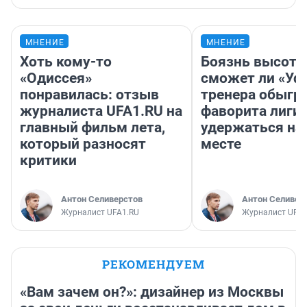
МНЕНИЕ
МНЕНИЕ
Хоть кому-то
Боязнь высоты
«Одиссея»
сможет ли «Уфа
понравилась: отзыв
тренера обыгр
журналиста UFA1.RU на
фаворита лиги 
главный фильм лета,
удержаться на
который разносят
месте
критики
Антон Селиверстов
Антон Селивер
Журналист UFA1.RU
Журналист UFA1
РЕКОМЕНДУЕМ
«Вам зачем он?»: дизайнер из Москвы