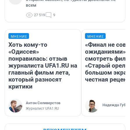
всем
27 519
9
МНЕНИЕ
МНЕНИЕ
Хоть кому-то
«Финал не совп
«Одиссея»
ожиданиями»: 
понравилась: отзыв
смотреть фил
журналиста UFA1.RU на
«Старый орел» 
главный фильм лета,
большом экран
который разносят
честная рецен
критики
Антон Селиверстов
Надежда Губар
Журналист UFA1.RU