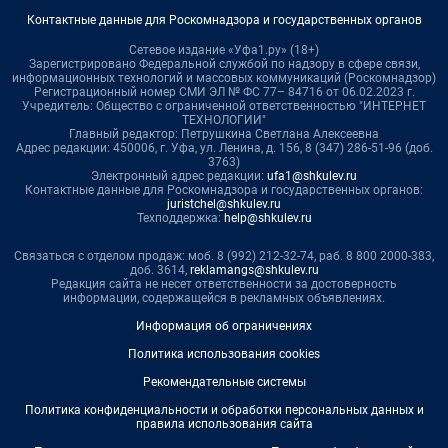
Контактные данные для Роскомнадзора и государственных органов
Сетевое издание «Уфа1.ру» (18+)
Зарегистрировано Федеральной службой по надзору в сфере связи,
информационных технологий и массовых коммуникаций (Роскомнадзор)
Регистрационный номер СМИ ЭЛ № ФС 77– 84716 от 06.02.2023 г.
Учредитель: Общество с ограниченной ответственностью "ИНТЕРНЕТ
ТЕХНОЛОГИИ"
Главный редактор: Петрушкина Светлана Алексеевна
Адрес редакции: 450006, г. Уфа, ул. Ленина, д. 156, 8 (347) 286-51-96 (доб.
3763)
Электронный адрес редакции:
ufa1@shkulev.ru
Контактные данные для Роскомнадзора и государственных органов:
juristchel@shkulev.ru
Техподдержка:
help@shkulev.ru
Связаться с отделом продаж: моб. 8 (992) 212-32-74, раб. 8 800 2000-383,
доб. 3614,
reklamangs@shkulev.ru
Редакция сайта не несет ответственности за достоверность
информации, содержащейся в рекламных объявлениях.
Информация об ограничениях
Политика использования cookies
Рекомендательные системы
Политика конфиденциальности и обработки персональных данных и
правила использования сайта