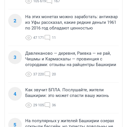
105 619
167
На этих монетах можно заработать: антиквар
2
из Уфы рассказал, какие редкие деньги 1961
по 2016 год обладают ценностью
47 171
11
Давлеканово — деревня, Раевка — не рай,
3
Чишмы и Кармаскалы — провинция с
огородами: отзывы на райцентры Башкирии
37 220
20
Как звучит БПЛА. Послушайте, жители
4
Башкирии: это может спасти вашу жизнь
29 105
36
На популярных у жителей Башкирии озерах
5
открыли бассейн, но туристы довольны не