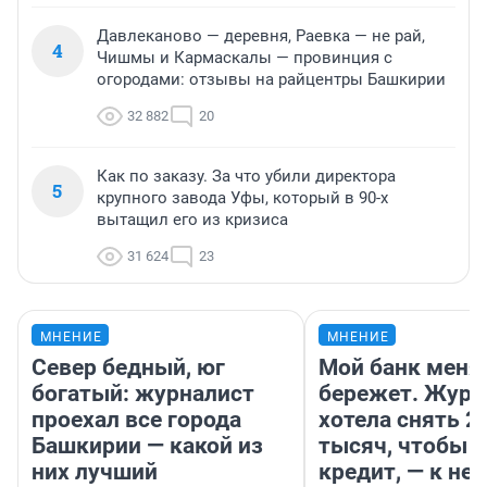
Давлеканово — деревня, Раевка — не рай,
4
Чишмы и Кармаскалы — провинция с
огородами: отзывы на райцентры Башкирии
32 882
20
Как по заказу. За что убили директора
5
крупного завода Уфы, который в 90-х
вытащил его из кризиса
31 624
23
МНЕНИЕ
МНЕНИЕ
Север бедный, юг
Мой банк меня
богатый: журналист
бережет. Журн
проехал все города
хотела снять 2
Башкирии — какой из
тысяч, чтобы п
них лучший
кредит, — к не