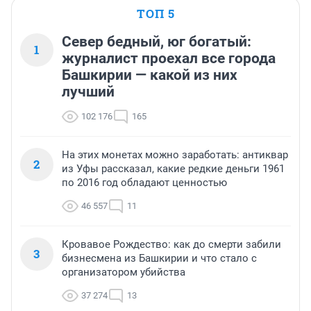
ТОП 5
Север бедный, юг богатый:
1
журналист проехал все города
Башкирии — какой из них
лучший
102 176
165
На этих монетах можно заработать: антиквар
2
из Уфы рассказал, какие редкие деньги 1961
по 2016 год обладают ценностью
46 557
11
Кровавое Рождество: как до смерти забили
3
бизнесмена из Башкирии и что стало с
организатором убийства
37 274
13