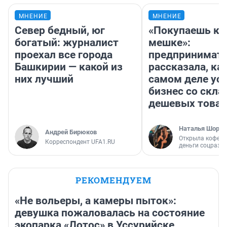
МНЕНИЕ
МНЕНИЕ
Север бедный, юг
«Покупаешь ко
богатый: журналист
мешке»:
проехал все города
предпринимат
Башкирии — какой из
рассказала, как
них лучший
самом деле ус
бизнес со скл
дешевых това
Наталья Шорох
Андрей Бирюков
Открыла кофейн
Корреспондент UFA1.RU
деньги соцразв
РЕКОМЕНДУЕМ
«Не вольеры, а камеры пыток»:
девушка пожаловалась на состояние
экопарка «Лотос» в Уссурийске