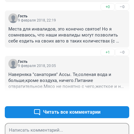
+0
–0
Гость
9 февраля 2018, 22:19
Места для инвалидов, это конечно святое! Но я 
сомневаюсь, что наши инвалиды могут позволить 
себе ездить на своих авто в таких количествах (с 
такими ценами на бензин). В Уфе вокруг 
+1
–0
гипермаркетов по 200 мест для инвалидов и все на 
99% пустые, ведь на пособие не зажируешь...
Гость
9 февраля 2018, 20:05
Наверняка "санатория" Ассы. Те,соленая вода и 
больше,кроме воздуха, ничего.Питание 
отвратительное.Мясо не понятно с чего,жесткое и не 
до конца варенное,а молоко вообще нету. Ну и на 
+2
–0
ночь покупай вместе с Нею,,,комнату не дорогую.
Читать все комментарии