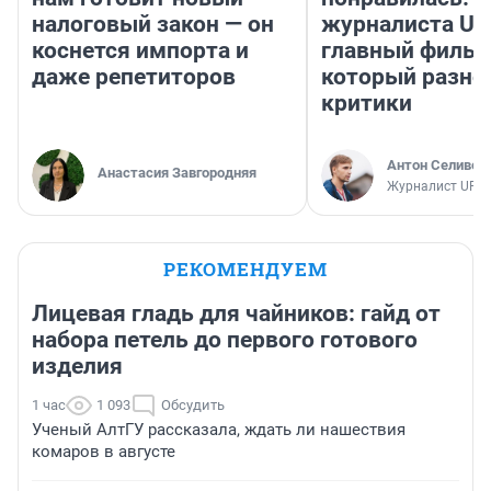
налоговый закон — он
журналиста UF
коснется импорта и
главный фильм
даже репетиторов
который разно
критики
Антон Селивер
Анастасия Завгородняя
Журналист UFA1
РЕКОМЕНДУЕМ
Лицевая гладь для чайников: гайд от
набора петель до первого готового
изделия
1 час
1 093
Обсудить
Ученый АлтГУ рассказала, ждать ли нашествия
комаров в августе