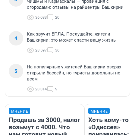
Чишмы и Кармаскалы — провинция с
огородами: отзывы на райцентры Башкирии
36 083
20
Как звучит БПЛА. Послушайте, жители
4
Башкирии: это может спасти вашу жизнь
28 597
36
На популярных у жителей Башкирии озерах
5
открыли бассейн, но туристы довольны не
всем
23 314
9
МНЕНИЕ
МНЕНИЕ
Продашь за 3000, налог
Хоть кому-то
возьмут с 4000. Что
«Одиссея»
нам готовит новый
понравилась: 