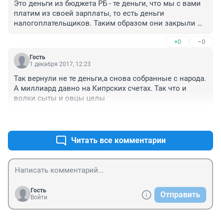
Это деньги из бюджета РБ - те деньги, что мы с вами 
платим из своей зарплаты, то есть деньги 
налогоплательщиков. Таким образом они закрыли 
свой долг, который они должны были вернуть в РФ. 
+0
–0
Теперь же администрация и правительство должны 
взыскать все это с застройщиков.
Гость
1 декабря 2017, 12:23
Так вернули не те деньги,а снова собранные с народа. 
А миллиард давно на Кипрских счетах. Так что и 
волки сыты и овцы целы
+0
–0
Читать все комментарии
Гость
Отправить
Войти