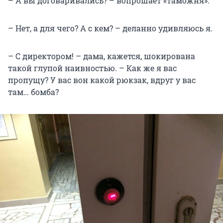
– А вы договаривались? – вопрошает «таможня».
– Нет, а для чего? А с кем? – деланно удивляюсь я.
– С директором! – дама, кажется, шокирована
такой глупой наивностью. – Как же я вас
пропущу? У вас вон какой рюкзак, вдруг у вас
там… бомба?