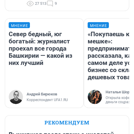
27 513
9
МНЕНИЕ
МНЕНИЕ
Север бедный, юг
«Покупаешь ко
богатый: журналист
мешке»:
проехал все города
предпринимат
Башкирии — какой из
рассказала, как
них лучший
самом деле ус
бизнес со скл
дешевых това
Наталья Шорох
Андрей Бирюков
Открыла кофейн
Корреспондент UFA1.RU
деньги соцразв
РЕКОМЕНДУЕМ