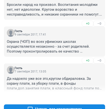
Бросили народ на произвол. Воспитания молодёжи 
нет, нет идеологии. Кругом воровство и 
несправедливость, и никакие охранники не помогут. 
Отгородитесь друг от друга стенами и охраной и 
+0
–0
сидите дома.
Гость
9 сентября 2017, 17:41
Охрана (ЧОП) во всех уфимских школах 
осуществляется незаконно - за счет родителей. 
Поэтому проконтролировать ее качество 
невозможно, и спросить, в случае инцидента, будет 
+0
–0
не с кого!
Гость
7 сентября 2017, 13:05
Да надоело уже все это,кругом обдираловка. За 
охрану плати, за уборку плати, в фонды 
плати,доп.занятия плати, в классный фонд плати по 
пять тысяч,на выпускные как на свадьбу собирают. У 
+0
–0
людей нервы не выдерживают уже. Так 
кл.руководитель еще гнетет твоего ребенка,если ты 
что то не доплатил. Звонит и угрожает выкинуть из 