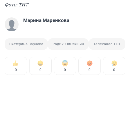
Фото: ТНТ
Марина Маренкова
Екатерина Варнава
Радик Юльякшин
Телеканал ТНТ
0
0
0
0
0