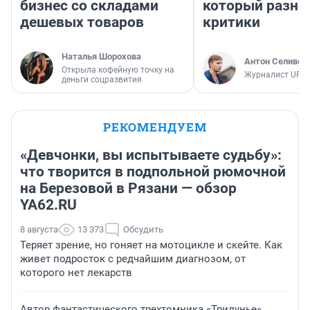
бизнес со складами
который разно
дешевых товаров
критики
Наталья Шорохова
Антон Селивер
Открыла кофейную точку на
Журналист UFA1
деньги соцразвития
РЕКОМЕНДУЕМ
«Девчонки, вы испытываете судьбу»:
что творится в подпольной рюмочной
на Березовой в Рязани — обзор
YA62.RU
8 августа
13 373
Обсудить
Теряет зрение, но гоняет на мотоцикле и скейте. Как
живет подросток с редчайшим диагнозом, от
которого нет лекарств
Автор фантастического трехтомника «Трилунье»