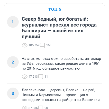
ТОП 5
Север бедный, юг богатый:
1
журналист проехал все города
Башкирии — какой из них
лучший
105 759
168
На этих монетах можно заработать: антиквар
2
из Уфы рассказал, какие редкие деньги 1961
по 2016 год обладают ценностью
47 213
11
Давлеканово — деревня, Раевка — не рай,
3
Чишмы и Кармаскалы — провинция с
огородами: отзывы на райцентры Башкирии
37 336
20