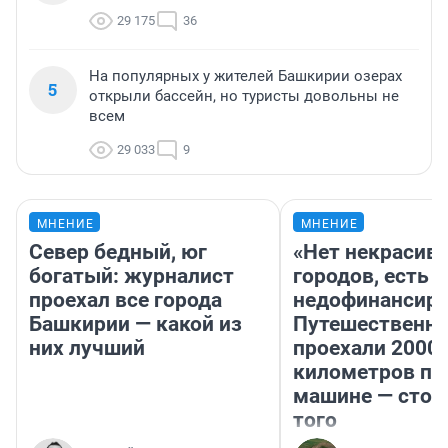
29 175
36
На популярных у жителей Башкирии озерах
5
открыли бассейн, но туристы довольны не
всем
29 033
9
МНЕНИЕ
МНЕНИЕ
Север бедный, юг
«Нет некрасив
богатый: журналист
городов, есть
проехал все города
недофинансиро
Башкирии — какой из
Путешественн
них лучший
проехали 2000
километров по 
машине — стои
того