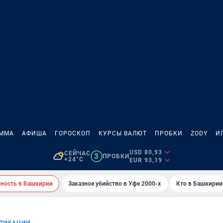
АММА
АФИША
ГОРОСКОП
КУРСЫ ВАЛЮТ
ПРОБКИ
ZODY
И
USD 80,93
СЕЙЧАС
3
ПРОБКИ
+24°C
EUR 93,19
сность в Башкирии
Заказное убийство в Уфе 2000-х
Кто в Башкирии 