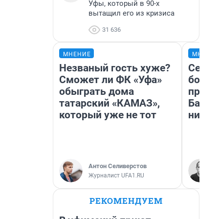
Уфы, который в 90-х
вытащил его из кризиса
31 636
МНЕНИЕ
МНЕНИ
Незваный гость хуже?
Север
Сможет ли ФК «Уфа»
богат
обыграть дома
проех
татарский «КАМАЗ»,
Башки
который уже не тот
них л
Антон Селиверстов
Журналист UFA1.RU
РЕКОМЕНДУЕМ