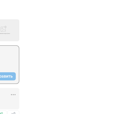
равить
+0
–0