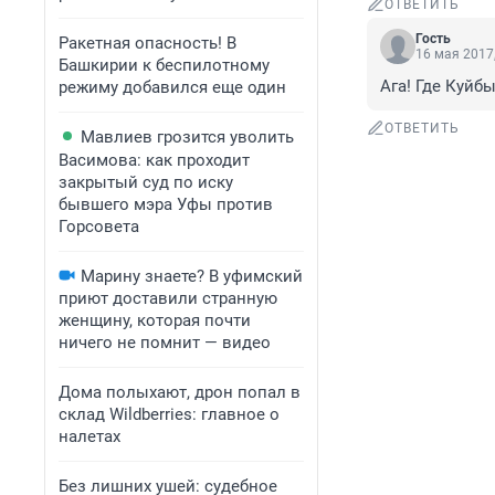
ОТВЕТИТЬ
Гость
Ракетная опасность! В
16 мая 2017,
Башкирии к беспилотному
Ага! Где Куйбы
режиму добавился еще один
ОТВЕТИТЬ
Мавлиев грозится уволить
Васимова: как проходит
закрытый суд по иску
бывшего мэра Уфы против
Горсовета
Марину знаете? В уфимский
приют доставили странную
женщину, которая почти
ничего не помнит — видео
Дома полыхают, дрон попал в
склад Wildberries: главное о
налетах
Без лишних ушей: судебное