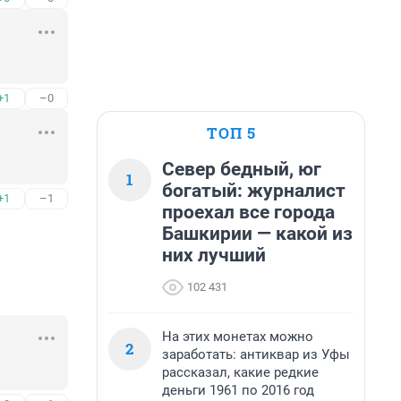
+1
–0
ТОП 5
Север бедный, юг
1
богатый: журналист
+1
–1
проехал все города
Башкирии — какой из
них лучший
102 431
На этих монетах можно
2
заработать: антиквар из Уфы
рассказал, какие редкие
деньги 1961 по 2016 год