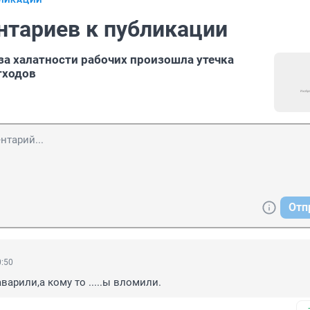
БЛИКАЦИИ
нтариев к публикации
за халатности рабочих произошла утечка
тходов
Отп
0:50
варили,а кому то .....ы вломили.