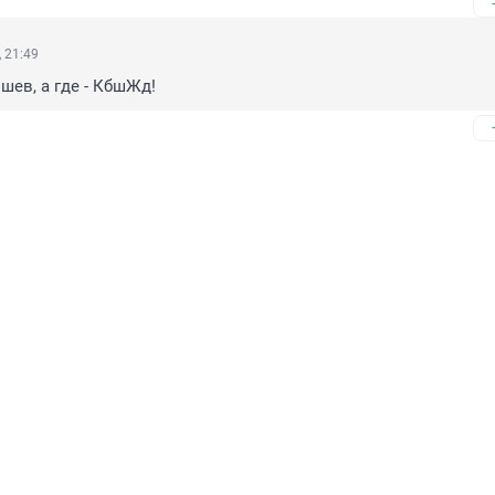
 21:49
шев, а где - КбшЖд!