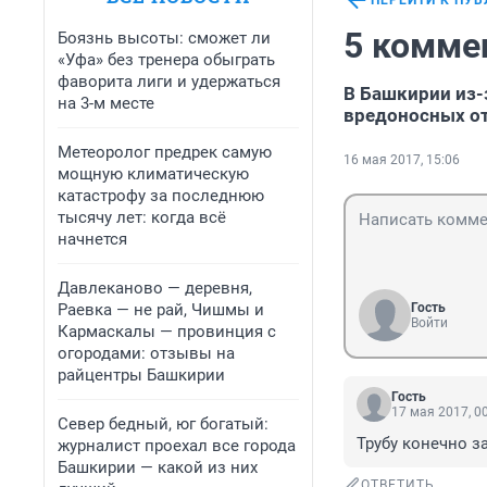
ПЕРЕЙТИ К ПУ
5 комме
Боязнь высоты: сможет ли
«Уфа» без тренера обыграть
фаворита лиги и удержаться
В Башкирии из-
на 3-м месте
вредоносных о
Метеоролог предрек самую
16 мая 2017, 15:06
мощную климатическую
катастрофу за последнюю
тысячу лет: когда всё
начнется
Давлеканово — деревня,
Раевка — не рай, Чишмы и
Гость
Войти
Кармаскалы — провинция с
огородами: отзывы на
райцентры Башкирии
Гость
17 мая 2017, 0
Север бедный, юг богатый:
Трубу конечно за
журналист проехал все города
Башкирии — какой из них
ОТВЕТИТЬ