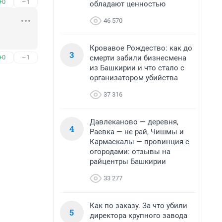
+0
–1
обладают ценностью
46 570
Кровавое Рождество: как до
3
смерти забили бизнесмена
+0
–1
из Башкирии и что стало с
организатором убийства
37 316
Давлеканово — деревня,
4
Раевка — не рай, Чишмы и
Кармаскалы — провинция с
огородами: отзывы на
райцентры Башкирии
33 277
Как по заказу. За что убили
5
директора крупного завода