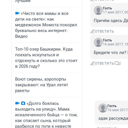
лучший
Гость
17 мая 2017, 0
«Чисто все мамы и все
дети на свете»: как
Причём здесь Д
медвежонок Момота покорил
буквально весь интернет.
ОТВЕТИТЬ
Видео
Гость
16 мая 2017, 1
Топ-10 озер Башкирии. Куда
Бредите что ли? 
поехать искупаться и
отдохнуть и сколько это стоит
ОТВЕТИТЬ
2
в 2026 году?
Воют сирены, аэропорты
закрывают: на Урал летят
ракеты
«Долго боялась
Гость
выходить на улицу». Мама
16 мая 2017,
искалеченного бойца — о том,
эдак рассуждат
как спасает сына, который
разбился по пути к невесте