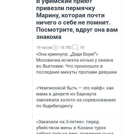
В уфимский приют
привезли пермячку
Марину, которая почти
ничего о себе не помнит.
Посмотрите, вдруг она вам
знакома
19 часов
16 782
18
«Она крикнула: „Дядя Боря!“»
Москвичка исчезла ночью у океана
во Вьетнаме. Что произошло в
последние минуты пропажи девушки
«Чемпионкой быть — это кайф»: как
мама в декрете из Барнаула
завоевала золото на соревнованиях
по бодибилдингу
«Заказали на 3-летие»: перед
убийством жены в Казани турок
забрал торт на день рождения сына