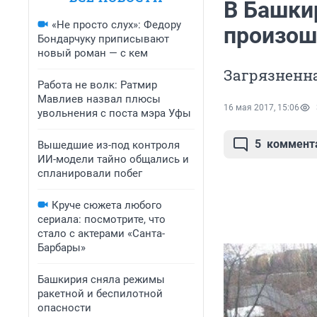
В Башки
«Не просто слух»: Федору
произош
Бондарчуку приписывают
новый роман — с кем
Загрязненна
Работа не волк: Ратмир
Мавлиев назвал плюсы
16 мая 2017, 15:06
увольнения с поста мэра Уфы
5
коммент
Вышедшие из-под контроля
ИИ-модели тайно общались и
спланировали побег
Круче сюжета любого
сериала: посмотрите, что
стало с актерами «Санта-
Барбары»
Башкирия сняла режимы
ракетной и беспилотной
опасности