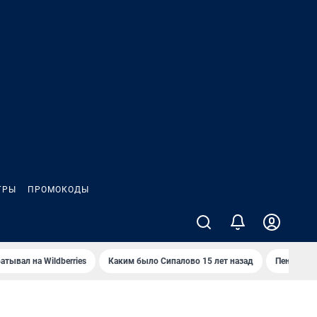
ГРЫ
ПРОМОКОДЫ
атывал на Wildberries
Каким было Сипалово 15 лет назад
Пенсионер