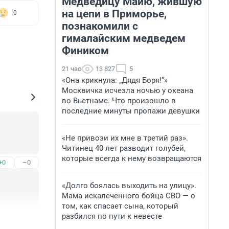
Медведицу Майю, жившую
на цепи в Приморье,
0
познакомили с
гималайским медведем
Фиником
21 час
13 827
5
«Она крикнула: „Дядя Боря!“»
Москвичка исчезла ночью у океана
во Вьетнаме. Что произошло в
последние минуты пропажи девушки
«Не привози их мне в третий раз».
Читинец 40 лет разводит голубей,
которые всегда к нему возвращаются
+0
–0
«Долго боялась выходить на улицу».
Мама искалеченного бойца СВО — о
том, как спасает сына, который
разбился по пути к невесте
+1
–0