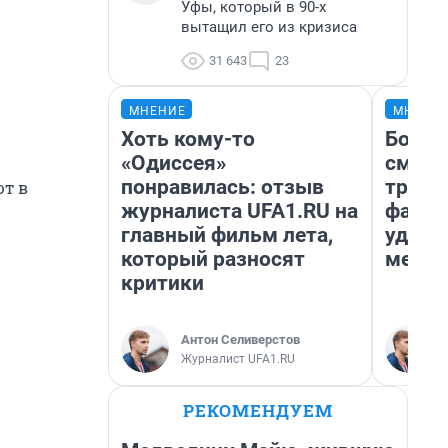
Уфы, который в 90-х
вытащил его из кризиса
31 643
23
МНЕНИЕ
МНЕНИ
Хоть кому-то
Боязн
«Одиссея»
сможе
понравилась: отзыв
трене
т в
журналиста UFA1.RU на
фавор
главный фильм лета,
удерж
который разносят
месте
критики
Антон Селиверстов
Журналист UFA1.RU
РЕКОМЕНДУЕМ