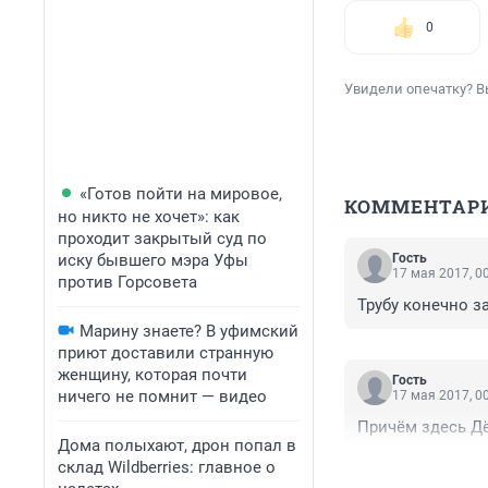
0
Увидели опечатку? В
«Готов пойти на мировое,
КОММЕНТАР
но никто не хочет»: как
проходит закрытый суд по
иску бывшего мэра Уфы
Гость
17 мая 2017, 0
против Горсовета
Трубу конечно за
Марину знаете? В уфимский
приют доставили странную
женщину, которая почти
Гость
ничего не помнит — видео
17 мая 2017, 0
Причём здесь Д
Дома полыхают, дрон попал в
склад Wildberries: главное о