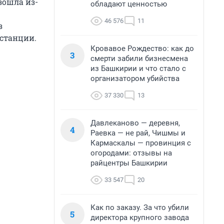
зошла из-
обладают ценностью
46 576
11
з
 станции.
Кровавое Рождество: как до
3
смерти забили бизнесмена
из Башкирии и что стало с
организатором убийства
37 330
13
Давлеканово — деревня,
4
Раевка — не рай, Чишмы и
Кармаскалы — провинция с
огородами: отзывы на
райцентры Башкирии
33 547
20
Как по заказу. За что убили
5
директора крупного завода