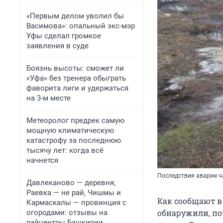
«Первым делом уволил бы
Васимова»: опальный экс-мэр
Уфы сделал громкое
заявления в суде
Боязнь высоты: сможет ли
«Уфа» без тренера обыграть
фаворита лиги и удержаться
на 3-м месте
Метеоролог предрек самую
мощную климатическую
катастрофу за последнюю
тысячу лет: когда всё
начнется
Последствия аварии 
Давлеканово — деревня,
Раевка — не рай, Чишмы и
Как сообщают в
Кармаскалы — провинция с
обнаружили, по
огородами: отзывы на
райцентры Башкирии