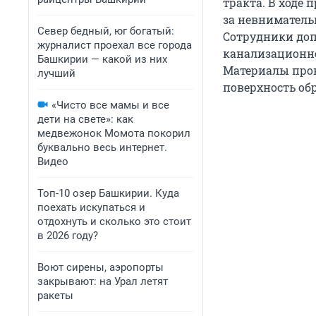
тракта. В ходе 
за невниматель
Север бедный, юг богатый:
Сотрудники доп
журналист проехал все города
канализационно
Башкирии — какой из них
Материалы пров
лучший
поверхность об
«Чисто все мамы и все
дети на свете»: как
медвежонок Момота покорил
буквально весь интернет.
Видео
Топ-10 озер Башкирии. Куда
поехать искупаться и
отдохнуть и сколько это стоит
в 2026 году?
Воют сирены, аэропорты
закрывают: на Урал летят
ракеты