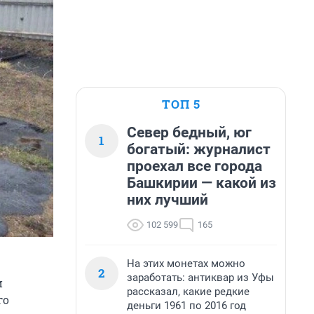
ТОП 5
Север бедный, юг
1
богатый: журналист
проехал все города
Башкирии — какой из
них лучший
102 599
165
На этих монетах можно
2
заработать: антиквар из Уфы
и
рассказал, какие редкие
го
деньги 1961 по 2016 год