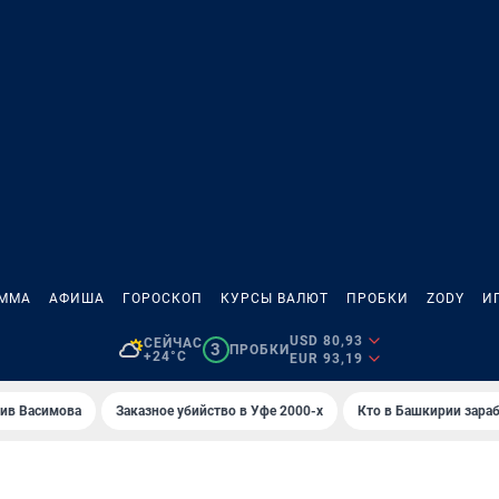
АММА
АФИША
ГОРОСКОП
КУРСЫ ВАЛЮТ
ПРОБКИ
ZODY
И
USD 80,93
СЕЙЧАС
3
ПРОБКИ
+24°C
EUR 93,19
ив Васимова
Заказное убийство в Уфе 2000-х
Кто в Башкирии зараб