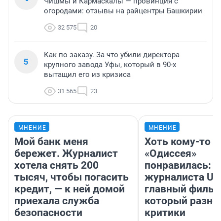
Чишмы и Кармаскалы — провинция с
огородами: отзывы на райцентры Башкирии
32 575
20
Как по заказу. За что убили директора
5
крупного завода Уфы, который в 90-х
вытащил его из кризиса
31 565
23
МНЕНИЕ
МНЕНИЕ
Мой банк меня
Хоть кому-то
бережет. Журналист
«Одиссея»
хотела снять 200
понравилась: 
тысяч, чтобы погасить
журналиста UF
кредит, — к ней домой
главный фильм
приехала служба
который разно
безопасности
критики