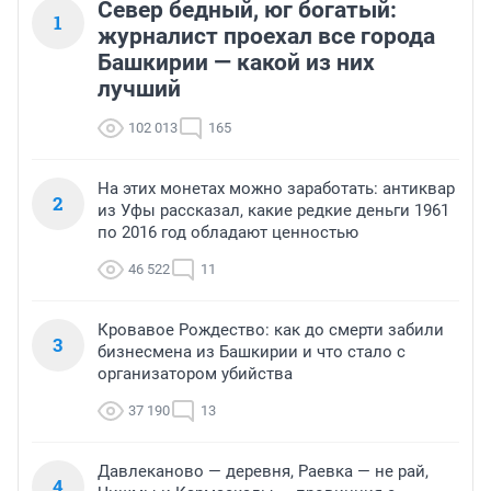
Север бедный, юг богатый:
1
журналист проехал все города
Башкирии — какой из них
лучший
102 013
165
На этих монетах можно заработать: антиквар
2
из Уфы рассказал, какие редкие деньги 1961
по 2016 год обладают ценностью
46 522
11
Кровавое Рождество: как до смерти забили
3
бизнесмена из Башкирии и что стало с
организатором убийства
37 190
13
Давлеканово — деревня, Раевка — не рай,
4