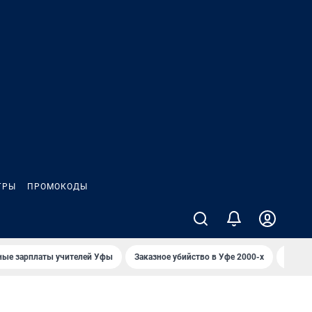
ГРЫ
ПРОМОКОДЫ
ные зарплаты учителей Уфы
Заказное убийство в Уфе 2000-х
Каким