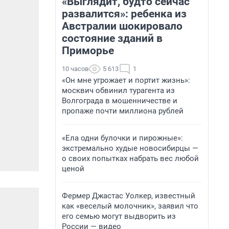
«Выглядит, будто сейчас
развалится»: ребенка из
Австралии шокировало
состояние зданий в
Приморье
10 часов
5 613
1
«Он мне угрожает и портит жизнь»:
москвич обвинил турагента из
Волгограда в мошенничестве и
пропаже почти миллиона рублей
«Ела одни булочки и пирожные»:
экстремально худые новосибирцы —
о своих попытках набрать вес любой
ценой
Фермер Джастас Уолкер, известный
как «веселый молочник», заявил что
его семью могут выдворить из
России — видео