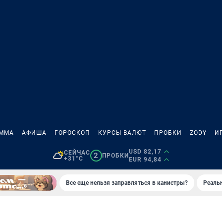
АММА
АФИША
ГОРОСКОП
КУРСЫ ВАЛЮТ
ПРОБКИ
ZODY
И
USD 82,17
СЕЙЧАС
2
ПРОБКИ
+31°C
EUR 94,84
Все еще нельзя заправляться в канистры?
Реаль