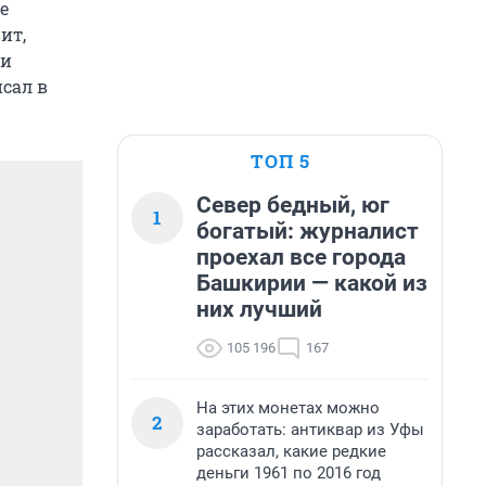
е
ит,
ми
сал в
ТОП 5
Север бедный, юг
1
богатый: журналист
проехал все города
Башкирии — какой из
них лучший
105 196
167
На этих монетах можно
2
заработать: антиквар из Уфы
рассказал, какие редкие
деньги 1961 по 2016 год