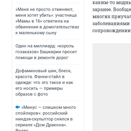
каким-то модны
заранее. Вообщ
«Меня не просто отменяют,
меня хотят убить»: участница
многих приучали
«Мамы в 16» ответила на
заболеваниями 
обвинения в домогательствах
сопровождении 
к маленькому сыну
Один на миллиард: «король
гозаказов» Башкирии просит
помощи в ремонте дорог
Дофаминовый шик, блеск,
красота. Фанки-стайл в
одежде: что это такое и как
его носить — примеры
образов с фото
«Минус — слишком много
спойлеров»: российский
ниндзя-скульптор снялся в
сериале «Дом Дракона».
Видео