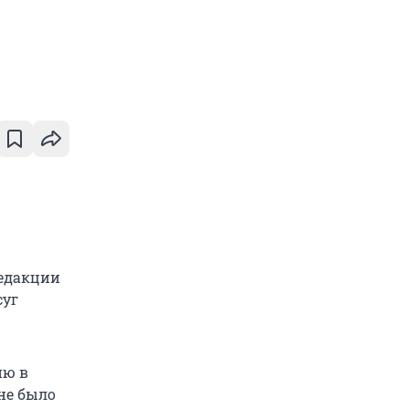
редакции
суг
ию в
 не было