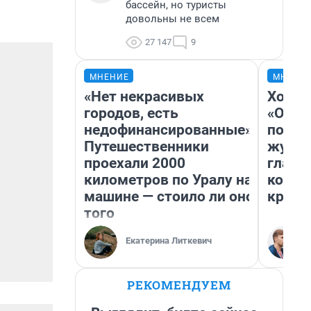
бассейн, но туристы
довольны не всем
27 147
9
МНЕНИЕ
МНЕНИ
«Нет некрасивых
Хоть 
городов, есть
«Одис
недофинансированные».
понра
Путешественники
журна
проехали 2000
главн
километров по Уралу на
котор
машине — стоило ли оно
крити
того
Екатерина Литкевич
РЕКОМЕНДУЕМ