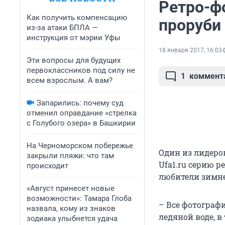
Ретро-ф
Как получить компенсацию
проруби
из-за атаки БПЛА —
инструкция от мэрии Уфы
18 января 2017, 16:03
Эти вопросы для будущих
первоклассников под силу не
1
коммент
всем взрослым. А вам?
Запарились: почему суд
отменил оправдание «стрелка
с Голубого озера» в Башкирии
На Черноморском побережье
Один из лидеро
закрыли пляжи: что там
Ufa1.ru серию р
происходит
любители зимне
«Август принесет новые
возможности»: Тамара Глоба
– Все фотограф
назвала, кому из знаков
ледяной воде, в
зодиака улыбнется удача