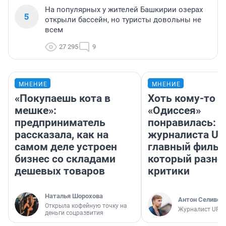
На популярных у жителей Башкирии озерах
5
открыли бассейн, но туристы довольны не
всем
27 295
9
МНЕНИЕ
МНЕНИЕ
«Покупаешь кота в
Хоть кому-то
мешке»:
«Одиссея»
предприниматель
понравилась: 
рассказала, как на
журналиста UF
самом деле устроен
главный фильм
бизнес со складами
который разно
дешевых товаров
критики
Наталья Шорохова
Антон Селивер
Открыла кофейную точку на
Журналист UFA1
деньги соцразвития