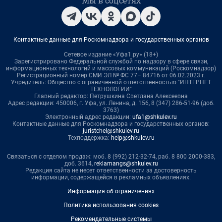
Мы в соцсетях
Контактные данные для Роскомнадзора и государственных органов
Сетевое издание «Уфа1.ру» (18+)
Зарегистрировано Федеральной службой по надзору в сфере связи,
информационных технологий и массовых коммуникаций (Роскомнадзор)
Регистрационный номер СМИ ЭЛ № ФС 77– 84716 от 06.02.2023 г.
Учредитель: Общество с ограниченной ответственностью "ИНТЕРНЕТ
ТЕХНОЛОГИИ"
Главный редактор: Петрушкина Светлана Алексеевна
Адрес редакции: 450006, г. Уфа, ул. Ленина, д. 156, 8 (347) 286-51-96 (доб.
3763)
Электронный адрес редакции:
ufa1@shkulev.ru
Контактные данные для Роскомнадзора и государственных органов:
juristchel@shkulev.ru
Техподдержка:
help@shkulev.ru
Связаться с отделом продаж: моб. 8 (992) 212-32-74, раб. 8 800 2000-383,
доб. 3614,
reklamangs@shkulev.ru
Редакция сайта не несет ответственности за достоверность
информации, содержащейся в рекламных объявлениях.
Информация об ограничениях
Политика использования cookies
Рекомендательные системы