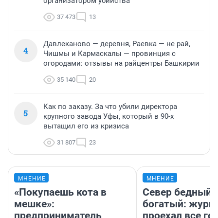
организатором убийства
37 473
13
Давлеканово — деревня, Раевка — не рай,
4
Чишмы и Кармаскалы — провинция с
огородами: отзывы на райцентры Башкирии
35 140
20
Как по заказу. За что убили директора
5
крупного завода Уфы, который в 90-х
вытащил его из кризиса
31 807
23
МНЕНИЕ
МНЕНИЕ
«Покупаешь кота в
Север бедный,
мешке»:
богатый: журн
предприниматель
проехал все го