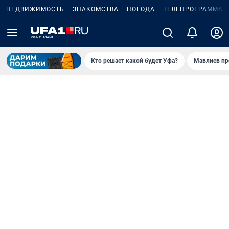
НЕДВИЖИМОСТЬ
ЗНАКОМСТВА
ПОГОДА
ТЕЛЕПРОГРАММА
Кто решает какой будет Уфа?
Мавлиев пр