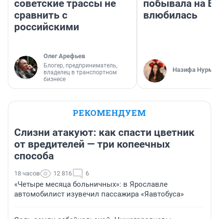
советские трассы не
побывала на Во
сравнить с
влюбилась
российскими
Олег Арефьев
Блогер, предприниматель,
Назифа Нурму
владелец в транспортном
бизнесе
РЕКОМЕНДУЕМ
Слизни атакуют: как спасти цветник
от вредителей — три копеечных
способа
18 часов
12 816
6
«Четыре месяца больничных»: в Ярославле
автомобилист изувечил пассажира «Яавтобуса»