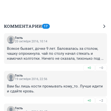
КОММЕНТАРИИ
17
Гость
20 октября 2016, 10:14
Всякое бывает, дочке 9 лет. Баловалась за столом, 
чашку опрокинула. чай по столу начал стекать и 
намочил колготки. Ничего не сказала, тихонько под 
струей холодной воды подержала ногу. Все равно 
+0
–0
пузырь образовался и лопнул,долго лечили. шрам 
остался
Гость
19 октября 2016, 22:56
Вам бы лишь кости промывать кому_то. Лучше идити 
и сдайте кровь.
+0
–2
Гость