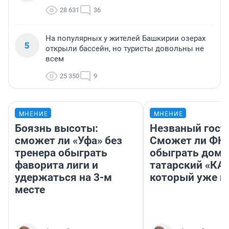
28 631
36
На популярных у жителей Башкирии озерах
5
открыли бассейн, но туристы довольны не
всем
25 350
9
МНЕНИЕ
МНЕНИЕ
Боязнь высоты:
Незваный гост
сможет ли «Уфа» без
Сможет ли ФК 
тренера обыграть
обыграть дома
фаворита лиги и
татарский «КА
удержаться на 3-м
который уже не
месте