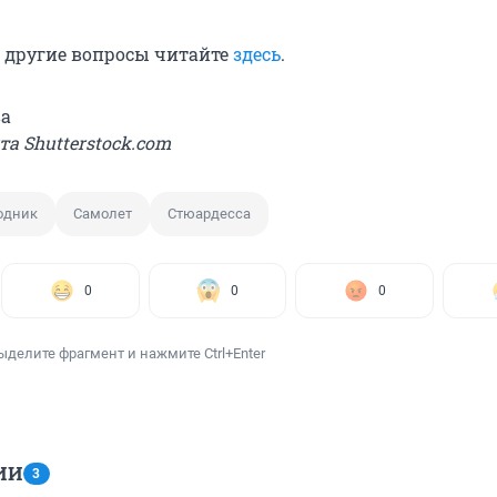
и другие вопросы читайте
здесь
.
а
та Shutterstock.com
одник
Самолет
Стюардесса
0
0
0
ыделите фрагмент и нажмите Ctrl+Enter
ИИ
3