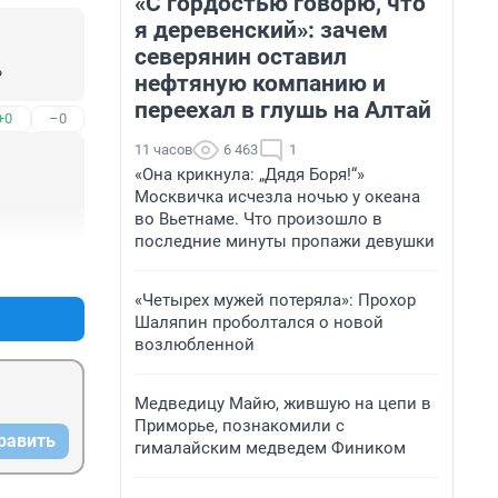
«С гордостью говорю, что
я деревенский»: зачем
северянин оставил
?
нефтяную компанию и
переехал в глушь на Алтай
+0
–0
11 часов
6 463
1
«Она крикнула: „Дядя Боря!“»
Москвичка исчезла ночью у океана
во Вьетнаме. Что произошло в
последние минуты пропажи девушки
+0
–2
«Четырех мужей потеряла»: Прохор
Шаляпин проболтался о новой
возлюбленной
Медведицу Майю, жившую на цепи в
Приморье, познакомили с
равить
гималайским медведем Фиником