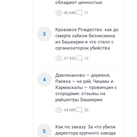
обладают ценностью
46 646
11
Кровавое Рождество: как до
3
смерти забили бизнесмена
из Башкирии и что стало с
организатором убийства
37 432
13
Давлеканово — деревня,
4
Раевка — не рай, Чишмы и
Кармаскалы — провинция с
огородами: отзывы на
райцентры Башкирии
34 889
20
Как по заказу. За что убили
5
директора крупного завода