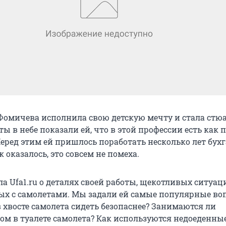
омичева исполнила свою детскую мечту и стала стюа
ты в небе показали ей, что в этой профессии есть как 
Перед этим ей пришлось поработать несколько лет бух
ак оказалось, это совсем не помеха.
а Ufa1.ru о деталях своей работы, щекотливых ситуац
ых с самолетами. Мы задали ей самые популярные во
в хвосте самолета сидеть безопаснее? Занимаются ли
ом в туалете самолета? Как используются недоеденны