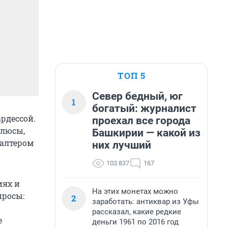
ТОП 5
Север бедный, юг
1
богатый: журналист
рдессой.
проехал все города
плюсы,
Башкирии — какой из
галтером
них лучший
103 837
167
иях и
На этих монетах можно
просы:
2
заработать: антиквар из Уфы
рассказал, какие редкие
е
деньги 1961 по 2016 год