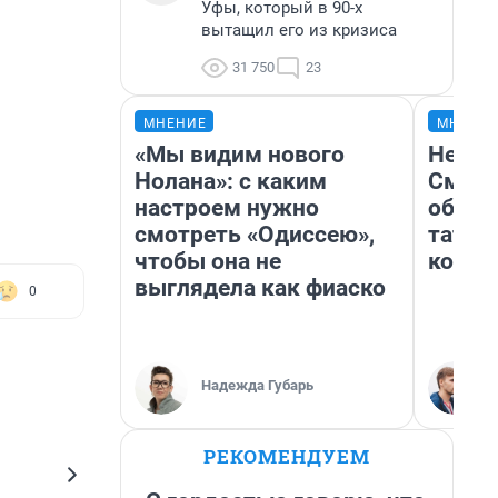
Уфы, который в 90-х
вытащил его из кризиса
31 750
23
МНЕНИЕ
МНЕНИ
«Мы видим нового
Незва
Нолана»: с каким
Сможе
настроем нужно
обыгр
смотреть «Одиссею»,
татар
чтобы она не
котор
выглядела как фиаско
0
Надежда Губарь
РЕКОМЕНДУЕМ