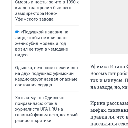
Смерть и нефть: за что в 1990-х
киллер застрелил бывшего
замдиректора Ново-
Уфимского завода
«Подушкой надавил на
лицо, чтобы не кричала»:
жених убил модель и год
возил ее труп в чемодане —
видео
Уфимка Ирина Ф
Одышка, вечерние отеки и сон
Восемь лет рабо
на двух подушках: уфимский
кардиохирург назвал опасные
так и минусы. 
состояния сердца
на заводе, но, к
Хоть кому-то «Одиссея»
Ирина рассказал
понравилась: отзыв
журналиста UFA1.RU на
мифах, связанн
главный фильм лета, который
правда ли, что 
разносят критики
пассажиры секс