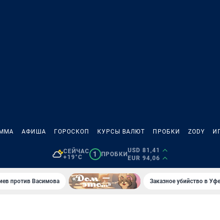
АММА
АФИША
ГОРОСКОП
КУРСЫ ВАЛЮТ
ПРОБКИ
ZODY
И
USD 81,41
СЕЙЧАС
1
ПРОБКИ
+19°C
EUR 94,06
иев против Васимова
Заказное убийство в Уфе