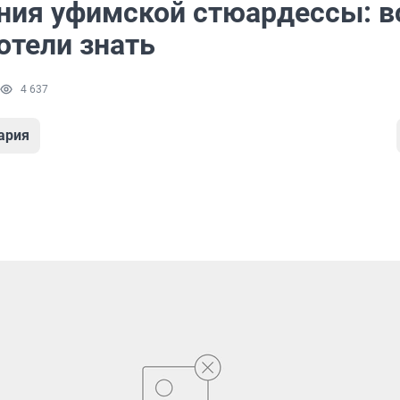
ния уфимской стюардессы: в
отели знать
4 637
ария