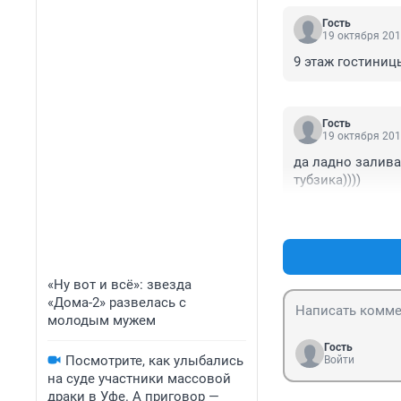
Гость
19 октября 201
9 этаж гостиниц
Гость
19 октября 201
да ладно залива
тубзика))))
«Ну вот и всё»: звезда
«Дома-2» развелась с
молодым мужем
Гость
Посмотрите, как улыбались
Войти
на суде участники массовой
драки в Уфе. А приговор —