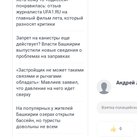
понравилась: отзыв
журналиста UFA1.RU на
главный фильм лета, который
разносят критики
Запрет на канистры еще
действует? Власти Башкирии
выпустили новые сведения о
проблемах на заправках
«Застройщик не может такими
связями и рычагами
обладать»: Мавлиев заявил,
Андрей 
что давление на него идет
сверху
Взятка полицейск
На популярных у жителей
Башкирии озерах открыли
бассейн, но туристы
довольны не всем
0