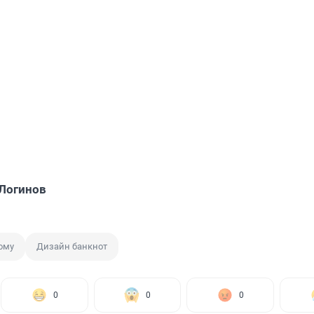
Логинов
ому
Дизайн банкнот
0
0
0