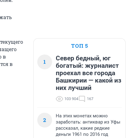
ежать
 текущего
ТОП 5
очащего
о в
Север бедный, юг
1
тся в
богатый: журналист
проехал все города
Башкирии — какой из
них лучший
103 904
167
На этих монетах можно
2
заработать: антиквар из Уфы
рассказал, какие редкие
деньги 1961 по 2016 год