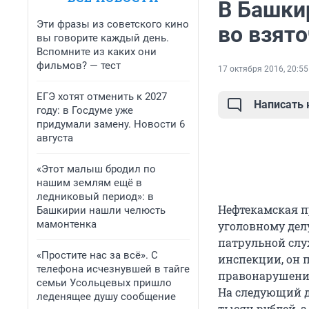
В Башки
Эти фразы из советского кино
во взят
вы говорите каждый день.
Вспомните из каких они
фильмов? — тест
17 октября 2016, 20:55
ЕГЭ хотят отменить к 2027
Написать
году: в Госдуме уже
придумали замену. Новости 6
августа
«Этот малыш бродил по
нашим землям ещё в
ледниковый период»: в
Нефтекамская п
Башкирии нашли челюсть
мамонтенка
уголовному дел
патрульной слу
«Простите нас за всё». С
инспекции, он 
телефона исчезнувшей в тайге
правонарушение
семьи Усольцевых пришло
На следующий д
леденящее душу сообщение
тысяч рублей, а