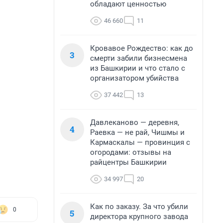
обладают ценностью
46 660
11
Кровавое Рождество: как до
3
смерти забили бизнесмена
из Башкирии и что стало с
организатором убийства
37 442
13
Давлеканово — деревня,
4
Раевка — не рай, Чишмы и
Кармаскалы — провинция с
огородами: отзывы на
райцентры Башкирии
34 997
20
Как по заказу. За что убили
0
5
директора крупного завода