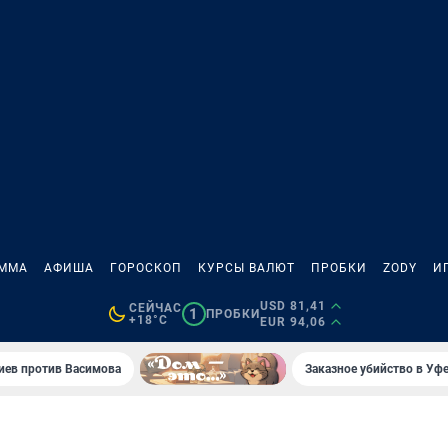
АММА
АФИША
ГОРОСКОП
КУРСЫ ВАЛЮТ
ПРОБКИ
ZODY
И
USD 81,41
СЕЙЧАС
1
ПРОБКИ
+18°C
EUR 94,06
иев против Васимова
Заказное убийство в Уфе