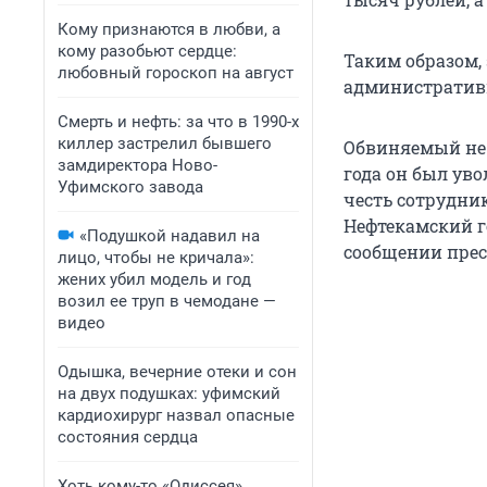
Кому признаются в любви, а
кому разобьют сердце:
Таким образом,
любовный гороскоп на август
административн
Смерть и нефть: за что в 1990-х
киллер застрелил бывшего
Обвиняемый не 
замдиректора Ново-
года он был ув
Уфимского завода
честь сотрудни
Нефтекамский го
«Подушкой надавил на
сообщении прес
лицо, чтобы не кричала»:
жених убил модель и год
возил ее труп в чемодане —
видео
Одышка, вечерние отеки и сон
на двух подушках: уфимский
кардиохирург назвал опасные
состояния сердца
Хоть кому-то «Одиссея»