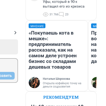
Уфы, который в 90-х
вытащил его из кризиса
31 766
23
МНЕНИЕ
МНЕНИ
«Покупаешь кота в
Прода
мешке»:
возьм
предприниматель
нам г
рассказала, как на
налог
самом деле устроен
косне
бизнес со складами
даже 
дешевых товаров
равить
Наталья Шорохова
Открыла кофейную точку на
деньги соцразвития
РЕКОМЕНДУЕМ