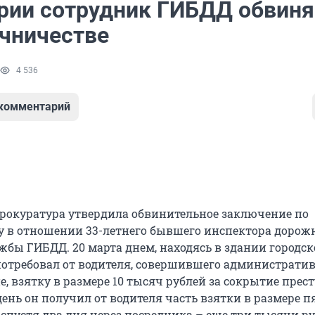
рии сотрудник ГИБДД обвиня
очничестве
4 536
 комментарий
рокуратура утвердила обвинительное заключение по
у в отношении 33-летнего бывшего инспектора дорож
жбы ГИБДД. 20 марта днем, находясь в здании городс
потребовал от водителя, совершившего администрати
, взятку в размере 10 тысяч рублей за сокрытие прес
ень он получил от водителя часть взятки в размере п
 спустя два дня через посредника – еще три тысячи ру