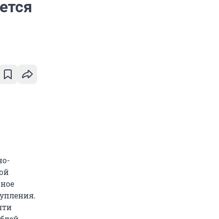
ется
но-
кой
вное
тупления.
яти
блей.