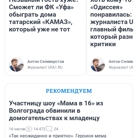
Сможет ли ФК «Уфа»
«Одиссея»
обыграть дома
понравилась: 
татарский «КАМАЗ»,
журналиста UF
который уже не тот
главный фильм
который разно
критики
Антон Селиверстов
Антон Селивер
Журналист UFA1.RU
Журналист UFA1
РЕКОМЕНДУЕМ
Участницу шоу «Мама в 16» из
Волгограда обвинили в
домогательствах к младенцу
16 часов
14 472
24
«Так неожиданно и приятно». Героиня мема