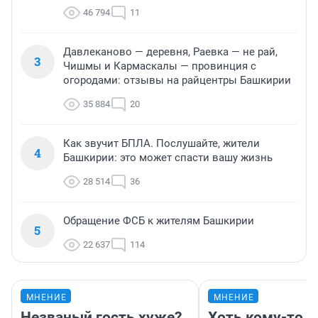
46 794
11
Давлеканово — деревня, Раевка — не рай,
3
Чишмы и Кармаскалы — провинция с
огородами: отзывы на райцентры Башкирии
35 884
20
Как звучит БПЛА. Послушайте, жители
4
Башкирии: это может спасти вашу жизнь
28 514
36
Обращение ФСБ к жителям Башкирии
5
22 637
114
МНЕНИЕ
МНЕНИЕ
Незваный гость хуже?
Хоть кому-то