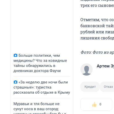
трех его сынове
Отметим, что со
банковской тай
рублей или лише
лишения свобо
Фото: Фото из а
Больше политики, чем
медицины? Что за ковидные
тайны обнаружились в
Артем З
дневниках доктора Фаучи
«За неделю две ночи были
Кредит
Отказ 
страшные»: туристка
рассказала об отдыхе в Крыму
Муравьи и тля больше не
0
сунут носа в ваш огород: