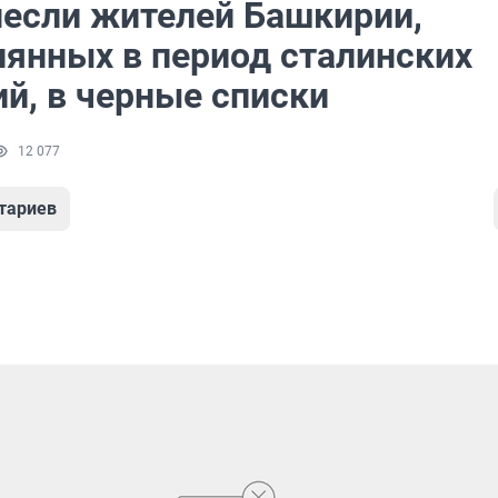
несли жителей Башкирии,
лянных в период сталинских
й, в черные списки
12 077
тариев