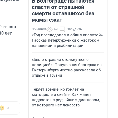
В Волгограде пытаются
спасти от страшной
смерти оставшихся без
мамы ежат
0 тысяч
35 минут
493
Обсудить
10 лет
«Год преследовал и облил кислотой».
Рассказ петербурженки о жестоком
нападении и реабилитации
«Было страшно столкнуться с
полицией». Популярная блогерша из
Екатеринбурга честно рассказала об
отдыхе в Грузии
Теряет зрение, но гоняет на
мотоцикле и скейте. Как живет
подросток с редчайшим диагнозом,
от которого нет лекарств
0