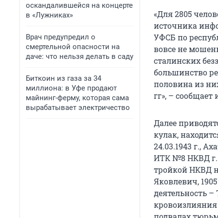
оскандалившейся на концерте
«Для 2805 челов
в «Лужниках»
источника инфо
УФСБ по респуб
Врач предупредил о
смертельной опасности на
вовсе не мошен
даче: что нельзя делать в саду
сталинских без
большинство ре
Биткоин из газа за 34
половина из них
миллиона: в Уфе продают
гг», – сообщает 
майнинг-ферму, которая сама
вырабатывает электричество
Далее приводятс
кулак, находится
24.03.1943 г., А
ИТК №8 НКВД г. 
тройкой НКВД н
Яковлевич, 1905 
деятельность – T
кровоизлияния в
подвалах тюрьм