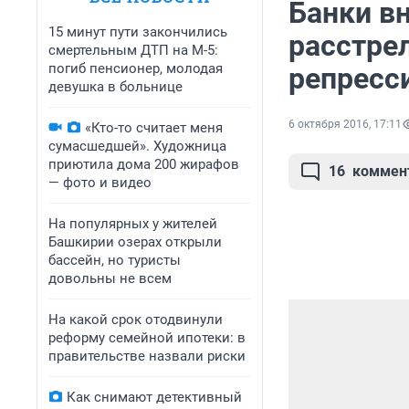
Банки в
15 минут пути закончились
расстре
смертельным ДТП на М-5:
погиб пенсионер, молодая
репресси
девушка в больнице
6 октября 2016, 17:11
«Кто-то считает меня
сумасшедшей». Художница
приютила дома 200 жирафов
16
коммен
— фото и видео
На популярных у жителей
Башкирии озерах открыли
бассейн, но туристы
довольны не всем
На какой срок отодвинули
реформу семейной ипотеки: в
правительстве назвали риски
Как снимают детективный