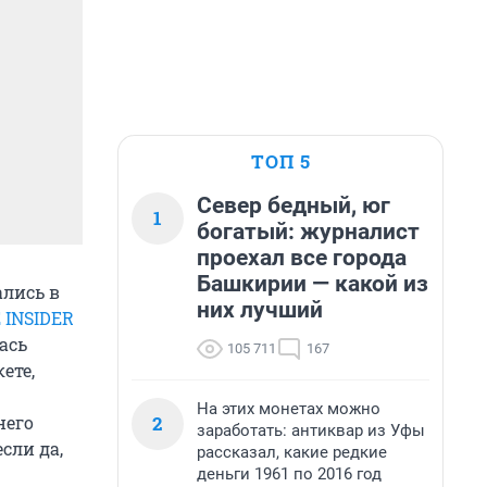
ТОП 5
Север бедный, юг
1
богатый: журналист
проехал все города
Башкирии — какой из
ались в
них лучший
 INSIDER
ась
105 711
167
ете,
На этих монетах можно
2
него
заработать: антиквар из Уфы
сли да,
рассказал, какие редкие
деньги 1961 по 2016 год