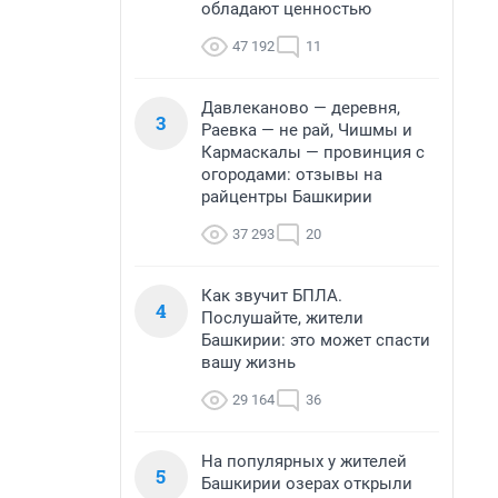
обладают ценностью
47 192
11
Давлеканово — деревня,
3
Раевка — не рай, Чишмы и
Кармаскалы — провинция с
огородами: отзывы на
райцентры Башкирии
37 293
20
Как звучит БПЛА.
4
Послушайте, жители
Башкирии: это может спасти
вашу жизнь
29 164
36
На популярных у жителей
5
Башкирии озерах открыли