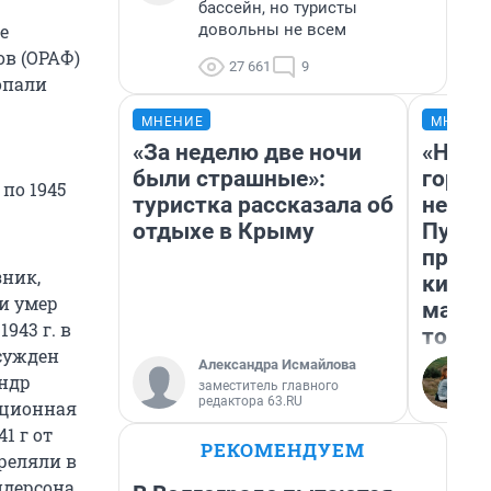
бассейн, но туристы
довольны не всем
е
в (ОРАФ)
27 661
9
опали
МНЕНИЕ
МНЕНИ
«За неделю две ночи
«Нет 
были страшные»:
городо
по 1945
туристка рассказала об
недоф
отдыхе в Крыму
Путеш
проех
зник,
килом
 и умер
машин
1943 г. в
того
осужден
Александра Исмайлова
андр
заместитель главного
редактора 63.RU
люционная
1 г от
РЕКОМЕНДУЕМ
треляли в
дерсона,