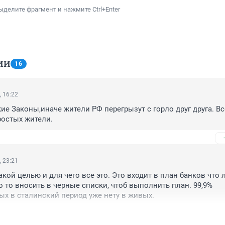
ыделите фрагмент и нажмите Ctrl+Enter
ИИ
16
, 16:22
е Законы,иначе жители РФ перегрызут с горло друг друга. Все
ростых жители.
, 23:21
кой целью и для чего все это. Это входит в план банков что ли
о то вносить в черные списки, чтоб выполнить план. 99,9% 
х в сталинский период уже нету в живых.