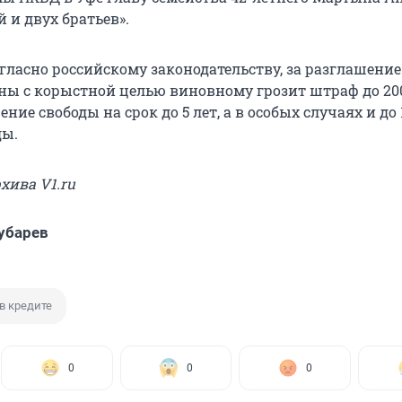
й и двух братьев».
гласно российскому законодательству, за разглашение
ны с корыстной целью виновному грозит штраф до 20
ние свободы на срок до 5 лет, а в особых случаях и до 
ды.
рхива V1.ru
убарев
в кредите
0
0
0