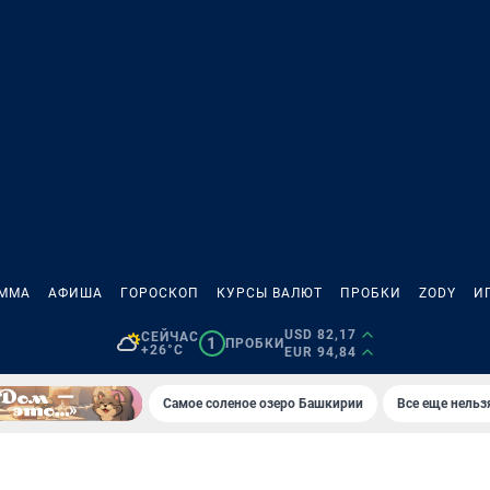
АММА
АФИША
ГОРОСКОП
КУРСЫ ВАЛЮТ
ПРОБКИ
ZODY
И
USD 82,17
СЕЙЧАС
1
ПРОБКИ
+26°C
EUR 94,84
Самое соленое озеро Башкирии
Все еще нельз