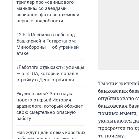
триллер про «свинцового
маньяка» со звездами
сериалов: фото со съемок и
первые подробности
12 БПЛА сбили в небе над
Башкирией и Татарстаном:
Минобороны — об утренней
атаке
«Работяги отдыхают»: уфимцы
— о БПЛА, который попал в
стройку в День строителя
Тысячи жителей 
банковских баз
Укусила змея? Зато паука
опубликовало ст
нового открыл! История
банковская баз
арахнолога, который обожает
свою смертельно опасную
помимо имени, 
работу
указываются дан
просрочки по кр
Нас ждут целых семь коротких
то почему.
рабочих недель: график на