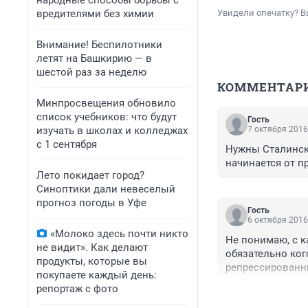
народные способы борьбы с
вредителями без химии
Увидели опечатку? В
Внимание! Беспилотники
летят на Башкирию — в
шестой раз за неделю
КОММЕНТАР
Минпросвещения обновило
список учебников: что будут
Гость
изучать в школах и колледжах
7 октября 2016
с 1 сентября
Нужны Сталински
начинается от п
Лето покидает город?
Синоптики дали невеселый
прогноз погоды в Уфе
Гость
6 октября 2016
«Молоко здесь почти никто
Не понимаю, с ка
не видит». Как делают
обязательно ког
продукты, которые вы
репрессированны
покупаете каждый день:
репортаж с фото