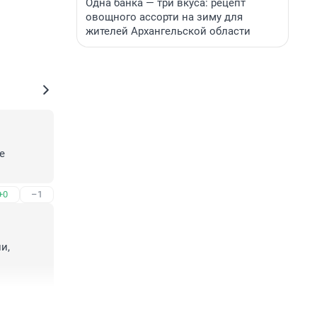
Одна банка — три вкуса: рецепт
овощного ассорти на зиму для
жителей Архангельской области
 
+0
–1
, 
+2
–0