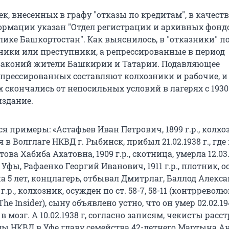
ек, внесенных в графу "отказы по кредитам", в качеств
рмации указан "Отдел регистрации и архивных фондо
лике Башкортостан". Как выяснилось, в "отказники" п
ники или преступники, а репрессированные в период
законий жители Башкирии и Татарии. Подавляющее
прессированных составляют колхозники и рабочие, и
 скончались от непосильных условий в лагерях с 1930 
издание.
я примеры: «Астафьев Иван Петрович, 1899 г.р., колхо
 в Волглаге НКВД г. Рыбинск, прибыл 21.02.1938 г., где
хатова Хабиба Ахатовна, 1909 г.р., скотница, умерла 12.03.
Уфы, Рафаенко Георгий Иванович, 1911 г.р., плотник, 
а 5 лет, концлагерь, отбывал Дмитрлаг, Баллод Алекс
г.р., колхозник, осужден по ст. 58-7, 58-11 (контррево
he Insider), сыну объявлено устно, что он умер 02.02.194
 мозг. А 10.02.1938 г, согласно записям, чекисты расс
ы НКВД в Уфе главу семейства 42-летнего Мартына Ан