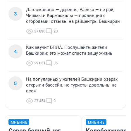
Давлеканово — деревня, Раевка — не рай,
3
Чишмы и Кармаскалы — провинция с
огородами: отзывы на райцентры Башкирии
37 090
20
Как звучит БПЛА. Послушайте, жители
4
Башкирии: это может спасти вашу жизнь
29 031
36
На популярных у жителей Башкирии озерах
5
открыли бассейн, но туристы довольны не
всем
27 454
9
МНЕНИЕ
МНЕНИЕ
Север бедный, юг
Колобок-колобо