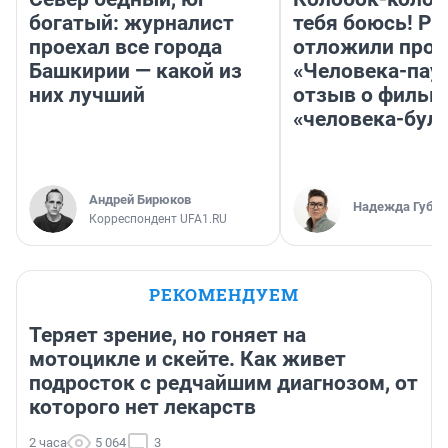
богатый: журналист
тебя боюсь! Ра
проехал все города
отложили прок
Башкирии — какой из
«Человека-пау
них лучший
отзыв о фильм
«человека-бул
Андрей Бирюков
Надежда Губар
Корреспондент UFA1.RU
РЕКОМЕНДУЕМ
Теряет зрение, но гоняет на
мотоцикле и скейте. Как живет
подросток с редчайшим диагнозом, от
которого нет лекарств
2 часа
5 064
3