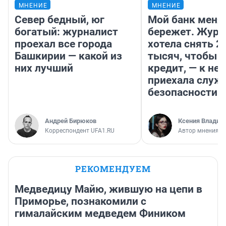
МНЕНИЕ
МНЕНИЕ
Север бедный, юг
Мой банк меня
богатый: журналист
бережет. Журн
проехал все города
хотела снять 2
Башкирии — какой из
тысяч, чтобы п
них лучший
кредит, — к не
приехала служ
безопасности
Андрей Бирюков
Ксения Владим
Корреспондент UFA1.RU
Автор мнения
РЕКОМЕНДУЕМ
Медведицу Майю, жившую на цепи в
Приморье, познакомили с
гималайским медведем Фиником