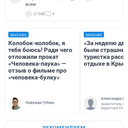
всем
27 548
9
МНЕНИЕ
МНЕНИЕ
Колобок-колобок, я
«За неделю две
тебя боюсь! Ради чего
были страшные
отложили прокат
туристка расск
«Человека-паука» —
отдыхе в Крым
отзыв о фильме про
«человека-булку»
Александра Ис
Надежда Губарь
заместитель гл
редактора 63.RU
РЕКОМЕНДУЕМ