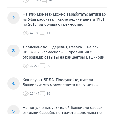
105 682
167
На этих монетах можно заработать: антиквар
2
из Уфы рассказал, какие редкие деньги 1961
по 2016 год обладают ценностью
47 183
11
Давлеканово — деревня, Раевка — не рай,
3
Чишмы и Кармаскалы — провинция с
огородами: отзывы на райцентры Башкирии
37 273
20
Как звучит БПЛА. Послушайте, жители
4
Башкирии: это может спасти вашу жизнь
29 147
36
На популярных у жителей Башкирии озерах
5
открыли бассейн, но туристы довольны не