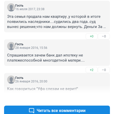
Гость
16 июля 2017, 23:38
Эта семья продала нам квартиру ,у которой в итоге 
появились наследники....судились два года..суд 
вынес решение,что нам должны вернуть. Деньги За 
купленную квартиру!!!!!Эта семья хитрая!!!! И не в чем 
+0
–0
не нуждается!!!!
Гость
28 января 2016, 15:56
Спрашивается зачем банк дал ипотеку не 
платежеспособной многодетной матери....
+2
–0
Гость
26 января 2016, 20:00
Как говориться "Уфа слезам не верит!"
+2
–0
Читать все комментарии