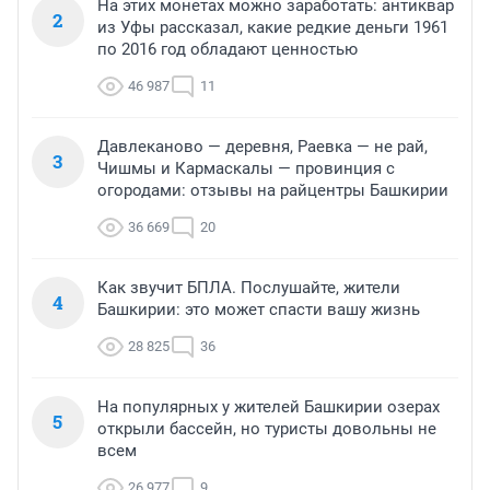
На этих монетах можно заработать: антиквар
2
из Уфы рассказал, какие редкие деньги 1961
по 2016 год обладают ценностью
46 987
11
Давлеканово — деревня, Раевка — не рай,
3
Чишмы и Кармаскалы — провинция с
огородами: отзывы на райцентры Башкирии
36 669
20
Как звучит БПЛА. Послушайте, жители
4
Башкирии: это может спасти вашу жизнь
28 825
36
На популярных у жителей Башкирии озерах
5
открыли бассейн, но туристы довольны не
всем
26 977
9