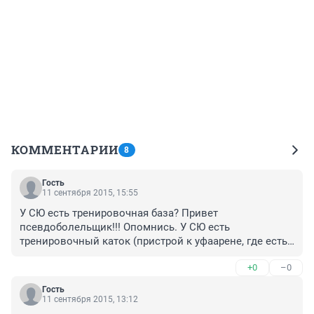
КОММЕНТАРИИ
8
Гость
11 сентября 2015, 15:55
У СЮ есть тренировочная база? Привет 
псевдоболельщик!!! Опомнись. У СЮ есть 
тренировочный каток (пристрой к уфаарене, где есть 
все для подготовки к матчам) Но это базой нельзя 
+0
–0
назвать. А вот у ФК Уфа будет база где футбольные 
поля, тренажеры и т.д. гостинница, где футболисты 
Гость
будут жить, дабы не мотались по городу и клубам, а 
11 сентября 2015, 13:12
готовились к матчам.