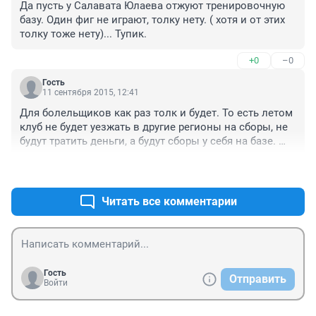
Да пусть у Салавата Юлаева отжуют тренировочную 
базу. Один фиг не играют, толку нету. ( хотя и от этих 
толку тоже нету)... Тупик.
+0
–0
Гость
11 сентября 2015, 12:41
Для болельщиков как раз толк и будет. То есть летом 
клуб не будет уезжать в другие регионы на сборы, не 
будут тратить деньги, а будут сборы у себя на базе. 
Что тем самым увеличит бюджет клуба, а тем самым 
+0
–0
и появятся другие игроки. Так что толк для 
болельщиков будет.
Читать все комментарии
Гость
Отправить
Войти