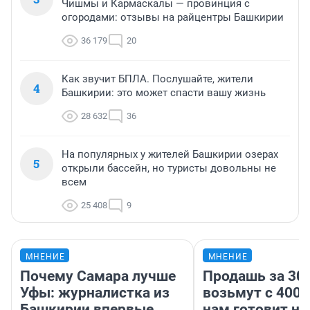
Чишмы и Кармаскалы — провинция с
огородами: отзывы на райцентры Башкирии
36 179
20
Как звучит БПЛА. Послушайте, жители
4
Башкирии: это может спасти вашу жизнь
28 632
36
На популярных у жителей Башкирии озерах
5
открыли бассейн, но туристы довольны не
всем
25 408
9
МНЕНИЕ
МНЕНИЕ
Почему Самара лучше
Продашь за 300
Уфы: журналистка из
возьмут с 4000
Башкирии впервые
нам готовит н