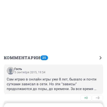
КОММЕНТАРИИ
35
Гость
3 сентября 2015, 19:54
Сам играю в онлайн игры уже 8 лет, бывало и почти 
сутками зависал в сети. Но эти "зависы" 
продолжаются до поры, до времени. За все время 
игры познакомился с многими игроками в реальной 
+0
–0
жизни, проехал по России на встречи, съездили 
зимой отдыхать за границу. Так что я не вижу минус в 
Гость