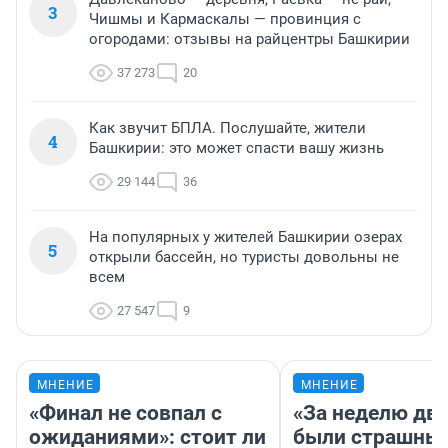
3
Чишмы и Кармаскалы — провинция с
огородами: отзывы на райцентры Башкирии
37 273
20
Как звучит БПЛА. Послушайте, жители
4
Башкирии: это может спасти вашу жизнь
29 144
36
На популярных у жителей Башкирии озерах
5
открыли бассейн, но туристы довольны не
всем
27 547
9
МНЕНИЕ
МНЕНИЕ
«Финал не совпал с
«За неделю две
ожиданиями»: стоит ли
были страшные