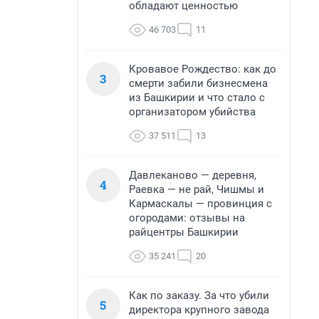
обладают ценностью
46 703
11
Кровавое Рождество: как до
3
смерти забили бизнесмена
из Башкирии и что стало с
организатором убийства
37 511
13
Давлеканово — деревня,
4
Раевка — не рай, Чишмы и
Кармаскалы — провинция с
огородами: отзывы на
райцентры Башкирии
35 241
20
Как по заказу. За что убили
5
директора крупного завода