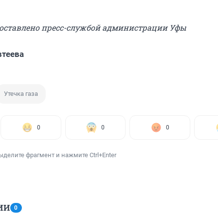
доставлено пресс-службой администрации Уфы
втеева
Утечка газа
0
0
0
ыделите фрагмент и нажмите Ctrl+Enter
ИИ
0