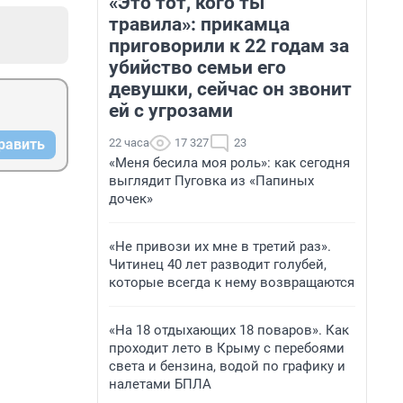
«Это тот, кого ты
травила»: прикамца
приговорили к 22 годам за
убийство семьи его
девушки, сейчас он звонит
ей с угрозами
22 часа
17 327
23
равить
«Меня бесила моя роль»: как сегодня
выглядит Пуговка из «Папиных
дочек»
«Не привози их мне в третий раз».
Читинец 40 лет разводит голубей,
которые всегда к нему возвращаются
«На 18 отдыхающих 18 поваров». Как
проходит лето в Крыму с перебоями
света и бензина, водой по графику и
налетами БПЛА