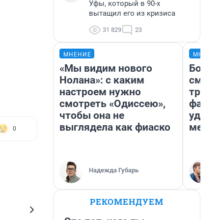
Уфы, который в 90-х
вытащил его из кризиса
31 829
23
МНЕНИЕ
МНЕНИ
«Мы видим нового
Боязн
Нолана»: с каким
сможе
настроем нужно
трене
смотреть «Одиссею»,
фавор
чтобы она не
удерж
выглядела как фиаско
месте
0
Надежда Губарь
РЕКОМЕНДУЕМ