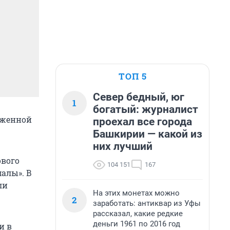
ТОП 5
Север бедный, юг
1
богатый: журналист
ложенной
проехал все города
Башкирии — какой из
них лучший
ового
104 151
167
алы». В
ли
На этих монетах можно
2
заработать: антиквар из Уфы
рассказал, какие редкие
деньги 1961 по 2016 год
и в