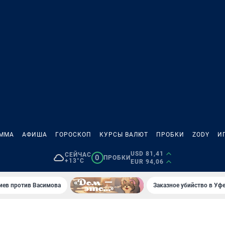
АММА
АФИША
ГОРОСКОП
КУРСЫ ВАЛЮТ
ПРОБКИ
ZODY
И
USD 81,41
СЕЙЧАС
0
ПРОБКИ
+13°C
EUR 94,06
иев против Васимова
Заказное убийство в Уфе