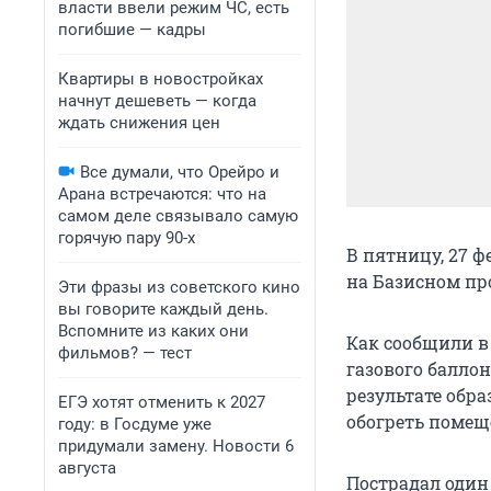
власти ввели режим ЧС, есть
погибшие — кадры
Квартиры в новостройках
начнут дешеветь — когда
ждать снижения цен
Все думали, что Орейро и
Арана встречаются: что на
самом деле связывало самую
горячую пару 90-х
В пятницу, 27 ф
на Базисном про
Эти фразы из советского кино
вы говорите каждый день.
Вспомните из каких они
Как сообщили в
фильмов? — тест
газового балло
результате обр
ЕГЭ хотят отменить к 2027
обогреть помещ
году: в Госдуме уже
придумали замену. Новости 6
августа
Пострадал один