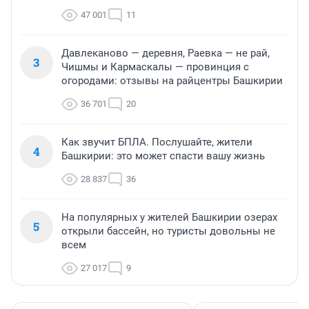
47 001
11
Давлеканово — деревня, Раевка — не рай,
3
Чишмы и Кармаскалы — провинция с
огородами: отзывы на райцентры Башкирии
36 701
20
Как звучит БПЛА. Послушайте, жители
4
Башкирии: это может спасти вашу жизнь
28 837
36
На популярных у жителей Башкирии озерах
5
открыли бассейн, но туристы довольны не
всем
27 017
9