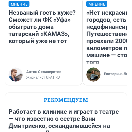
МНЕНИЕ
МНЕНИЕ
Незваный гость хуже?
«Нет некрасив
Сможет ли ФК «Уфа»
городов, есть
обыграть дома
недофинансиро
татарский «КАМАЗ»,
Путешественн
который уже не тот
проехали 2000
километров по 
машине — стои
того
Антон Селиверстов
Екатерина Лит
Журналист UFA1.RU
РЕКОМЕНДУЕМ
Работает в клинике и играет в театре
— что известно о сестре Вани
Дмитриенко, оскандалившейся на