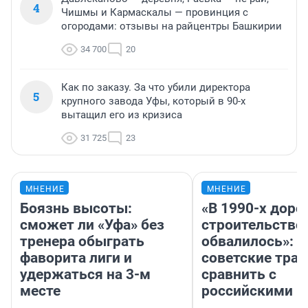
4
Чишмы и Кармаскалы — провинция с
огородами: отзывы на райцентры Башкирии
34 700
20
Как по заказу. За что убили директора
5
крупного завода Уфы, который в 90-х
вытащил его из кризиса
31 725
23
МНЕНИЕ
МНЕНИЕ
Боязнь высоты:
«В 1990-х дор
сможет ли «Уфа» без
строительство
тренера обыграть
обвалилось»: 
фаворита лиги и
советские трас
удержаться на 3-м
сравнить с
месте
российскими