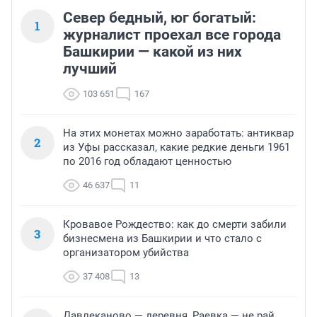
Север бедный, юг богатый:
1
журналист проехал все города
Башкирии — какой из них
лучший
103 651
167
На этих монетах можно заработать: антиквар
2
из Уфы рассказал, какие редкие деньги 1961
по 2016 год обладают ценностью
46 637
11
Кровавое Рождество: как до смерти забили
3
бизнесмена из Башкирии и что стало с
организатором убийства
37 408
13
Давлеканово — деревня, Раевка — не рай,