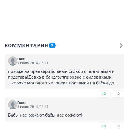
КОММЕНТАРИИ
9
Гость
9 июня 2014, 06:11
похоже на предварительный сговор с полицаями и 
подстава!Девка в бандгруппировке с силовиками 
...короче молодого человека посадили на бабки-до 
боли знакомая история. А Октябрьский суд странно 
+0
–0
почему-то на стороне подобных группировок
Гость
8 июня 2014, 22:18
Бабы нас рожают-бабы нас сожают!
+0
–0