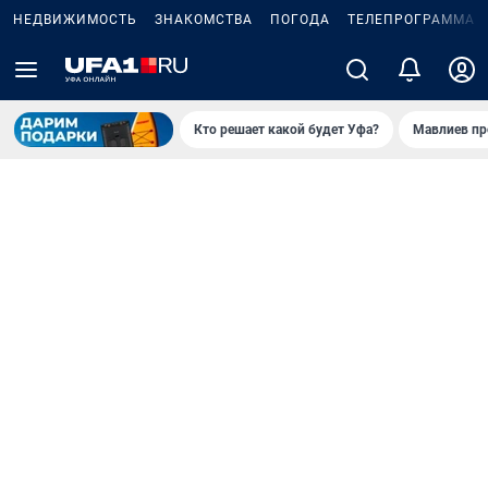
НЕДВИЖИМОСТЬ
ЗНАКОМСТВА
ПОГОДА
ТЕЛЕПРОГРАММА
Кто решает какой будет Уфа?
Мавлиев пр