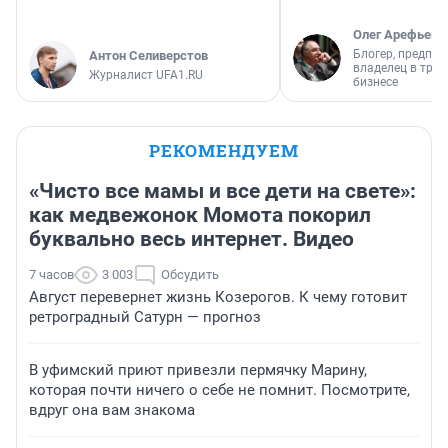
Олег Арефьев
Блогер, предпри
Антон Селиверстов
владелец в тра
Журналист UFA1.RU
бизнесе
РЕКОМЕНДУЕМ
«Чисто все мамы и все дети на свете»:
как медвежонок Момота покорил
буквально весь интернет. Видео
7 часов
3 003
Обсудить
Август перевернет жизнь Козерогов. К чему готовит
ретроградный Сатурн — прогноз
В уфимский приют привезли пермячку Марину,
которая почти ничего о себе не помнит. Посмотрите,
вдруг она вам знакома