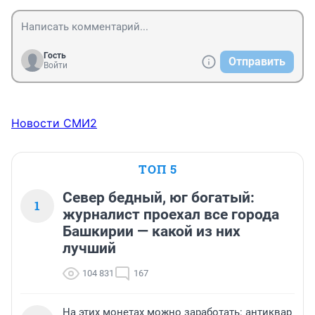
Гость
Отправить
Войти
Новости СМИ2
ТОП 5
Север бедный, юг богатый:
1
журналист проехал все города
Башкирии — какой из них
лучший
104 831
167
На этих монетах можно заработать: антиквар