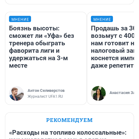
МНЕНИЕ
МНЕНИЕ
Боязнь высоты:
Продашь за 300
сможет ли «Уфа» без
возьмут с 4000
тренера обыграть
нам готовит н
фаворита лиги и
налоговый зако
удержаться на 3-м
коснется импор
месте
даже репетито
Антон Селиверстов
Анастасия Зав
Журналист UFA1.RU
РЕКОМЕНДУЕМ
«Расходы на топливо колоссальные»: